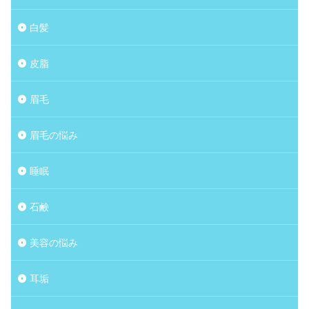
白髪
皮脂
眉毛
眉毛の悩み
睡眠
石鹸
美容の悩み
耳垢