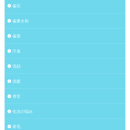
歯石
歯磨き粉
歯茎
汗臭
洗顔
洗髪
滑舌
生活の悩み
産毛