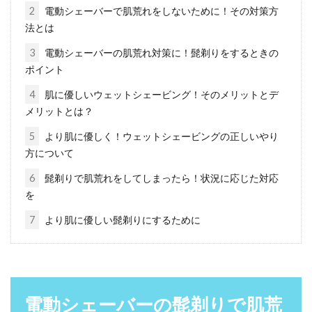
2
電動シェーバーで肌荒れをしないために！その対策方
クリームが無くて髭剃りできない！
法とは
泡立つアレで代用できる？
3
電動シェーバーの肌荒れ対策に！髭剃りをするときの
ポイント
旅行や出張の際に、普段使っているシェービン
4
肌に優しいウェットシェービング！そのメリットとデ
グクリームをうっかり持っていくことを忘れて
メリットとは？
しまって、どうや...
5
より肌に優しく！ウェットシェービングの正しいやり
方について
髭剃りは「ジレット」と「シック」
6
髭剃りで肌荒れをしてしまったら！状況に応じた対応
を
どちらの製品を選ぶべき？
7
より肌に優しい髭剃りにするために
髭剃りで使用するカミソリのメーカーとして、
人気を二分しているのは「ジレット」と「シッ
ク」ですよね。...
電動シェーバーの髭剃りで肌荒