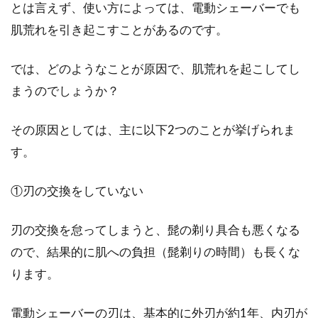
とは言えず、使い方によっては、電動シェーバーでも
髭剃りアイテムのブラシやカミソ
肌荒れを引き起こすことがあるのです。
リ、100均商品のおすすめ！
では、どのようなことが原因で、肌荒れを起こしてし
男性のみなさんは、髭剃りにどんなアイテムを
まうのでしょうか？
使っていますか？理容室で使われているよう
な、石鹸を泡立...
その原因としては、主に以下2つのことが挙げられま
す。
なぜ髭を剃ると濃くなるの？その原
①刃の交換をしていない
因や真相＆対策をご紹介！
刃の交換を怠ってしまうと、髭の剃り具合も悪くなる
「髭を剃ると濃くなる」ということを耳にした
ので、結果的に肌への負担（髭剃りの時間）も長くな
ことはありませんか？とは言っても、男性は毎
日髭剃りをし...
ります。
電動シェーバーの刃は、基本的に外刃が約1年、内刃が