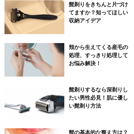
髭剃りをきちんと片づけ
てますか？知ってほしい
収納アイデア
頬から生えてくる産毛の
処理、すっきり処理して
お悩み解決！
髭剃りするなら深剃りし
たい男性必見！肌に優し
い髭剃り方法
髭の基本的な整え方は？