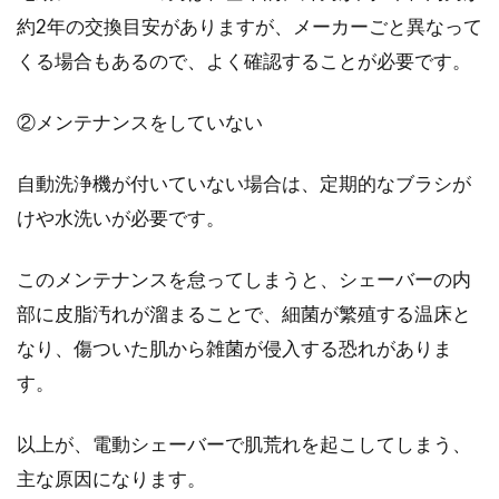
約2年の交換目安がありますが、メーカーごと異なって
髭剃りを毎日すると肌によくない？
くる場合もあるので、よく確認することが必要です。
正しい方法で肌を守ろう！
②メンテナンスをしていない
「髭剃りは、毎日するのが日課」という男性は
多いと思います。しかし、髭を剃ったあとに肌
がピリピリと...
自動洗浄機が付いていない場合は、定期的なブラシが
けや水洗いが必要です。
毎日の髭剃りにおすすめ！肌弱い人
このメンテナンスを怠ってしまうと、シェーバーの内
にも大丈夫な髭の剃り方
部に皮脂汚れが溜まることで、細菌が繁殖する温床と
なり、傷ついた肌から雑菌が侵入する恐れがありま
肌の弱い人にとって、毎日の髭剃りは辛いです
す。
ね。そんなに強くやっていないのにヒリヒリし
たり、ひどい...
以上が、電動シェーバーで肌荒れを起こしてしまう、
主な原因になります。