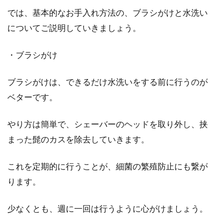
髭剃り用シェーバーで肌に優しいも
では、基本的なお手入れ方法の、ブラシがけと水洗い
のはこれ！使い心地を検証
についてご説明していきましょう。
敏感肌であったり、肌荒れしやすい男性の方
・ブラシがけ
は、肌に優しいシェーバーを利用したいと考え
るでしょう。こ...
ブラシがけは、できるだけ水洗いをする前に行うのが
ベターです。
男の髭剃り！電気シェーバーの値段
やり方は簡単で、シェーバーのヘッドを取り外し、挟
相場はどのくらい？
まった髭のカスを除去していきます。
朝の忙しい時間に、T字剃刀を使っての髭剃り
これを定期的に行うことが、細菌の繁殖防止にも繋が
は時間がかかるし、かといって急いでやってし
ります。
まって、顔に絆創...
少なくとも、週に一回は行うように心がけましょう。