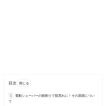
髭剃りは電動シェーバー派！シェー
ビングクリームは必要？
電動シェーバーは、場所を選ばずに髭剃りがで
きるので、忙しい男性の中では愛用している方
も多いようです。...
髭剃りの刃はどのくらい使える？正
しい交換のタイミングは？
髭剃りの刃は定期的に交換していますか？剃り
目次
味が悪くならない限り、刃を変えるタイミング
は意外と忘れ...
1
電動シェーバーの髭剃りで肌荒れに！その原因につい
て