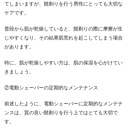
てしまいますが、髭剃りを行う男性にとっても大切な
髭剃りは機内持ち込みできる？！国
ケアです。
内線と国際線の違いは？
普段から肌が乾燥していると、髭剃りの際に摩擦が生
仕事やプライベートで飛行機に乗るとき、気に
じやすくなり、その結果肌荒れを起こしてしまう場合
なるのは手荷物検査です。なかには飛行機の機
内持ち込みが...
があります。
特に、肌が乾燥しやすい方は、肌の保湿を心がけてい
髭剃りでおすすめの人気カミソリは
きましょう。
コレ！失敗しない選び方
②電動シェーバーの定期的なメンテナンス
髭剃りに使うカミソリは、さまざまメーカーか
ら販売されており、また価格もピンからキリま
前述したように、電動シェーバーに定期的なメンテナ
であるので、どれ...
ンスは、質の良い髭剃りを行う上ではとても大切で
す。