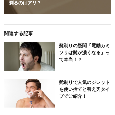
剃るのはアリ？
関連する記事
髭剃りの疑問「電動カミ
ソリは髭が濃くなる」っ
て本当！？
髭剃りで人気のジレット
を使い捨てと替え刃タイ
プでご紹介！