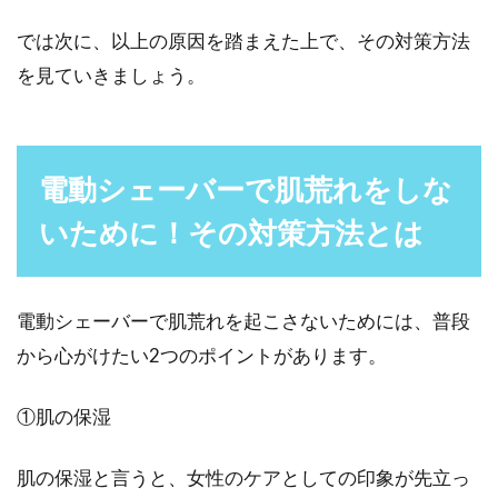
整髪料は種類が豊富！ムース・ワッ
では次に、以上の原因を踏まえた上で、その対策方法
クスなどの使い方をご紹介
を見ていきましょう。
出かける際に、身だしなみとして髪の毛をセッ
トする男性も多いと思います。そんな人の中
で、美容院など...
電動シェーバーで肌荒れをしな
いために！その対策方法とは
髭のおしゃれがしたい！濃いより薄
い方がしやすいって本当？
電動シェーバーで肌荒れを起こさないためには、普段
から心がけたい2つのポイントがあります。
「男らしくおしゃれな髭を生やしたいなぁ」た
め息をつき、あごをさすりながら諦めがちにつ
①肌の保湿
ぶやく男性の...
肌の保湿と言うと、女性のケアとしての印象が先立っ