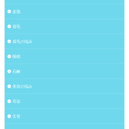
皮脂
眉毛
眉毛の悩み
睡眠
石鹸
美容の悩み
耳垢
舌苔