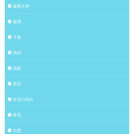
歯磨き粉
歯茎
汗臭
洗顔
洗髪
滑舌
生活の悩み
産毛
白髪