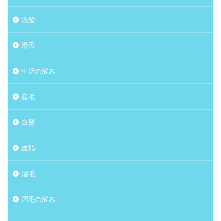
洗髪
滑舌
生活の悩み
産毛
白髪
皮脂
眉毛
眉毛の悩み