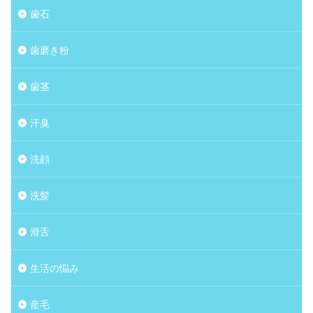
歯石
歯磨き粉
歯茎
汗臭
洗顔
洗髪
滑舌
生活の悩み
産毛