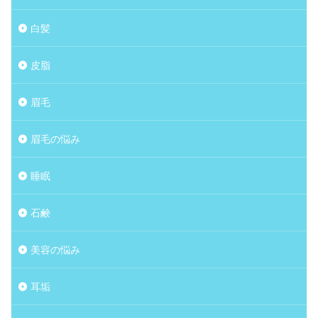
白髪
皮脂
眉毛
眉毛の悩み
睡眠
石鹸
美容の悩み
耳垢