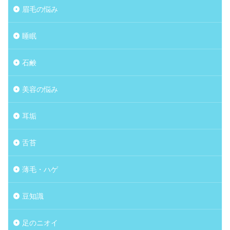
眉毛の悩み
睡眠
石鹸
美容の悩み
耳垢
舌苔
薄毛・ハゲ
豆知識
足のニオイ