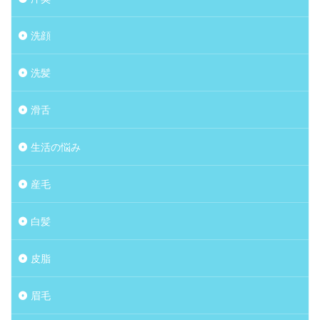
洗顔
洗髪
滑舌
生活の悩み
産毛
白髪
皮脂
眉毛