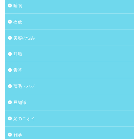
睡眠
石鹸
美容の悩み
耳垢
舌苔
薄毛・ハゲ
豆知識
足のニオイ
雑学