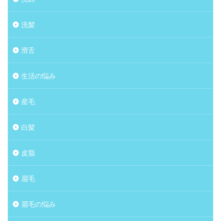
洗髪
滑舌
生活の悩み
産毛
白髪
皮脂
眉毛
眉毛の悩み