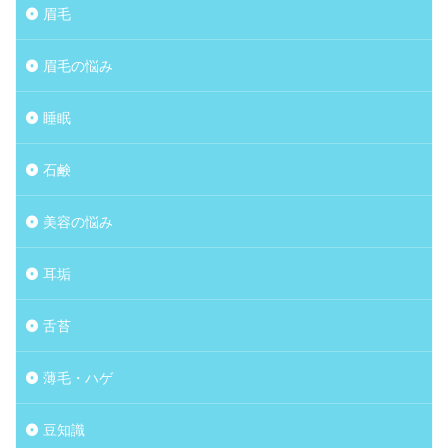
眉毛
眉毛の悩み
睡眠
石鹸
美容の悩み
耳垢
舌苔
薄毛・ハゲ
豆知識