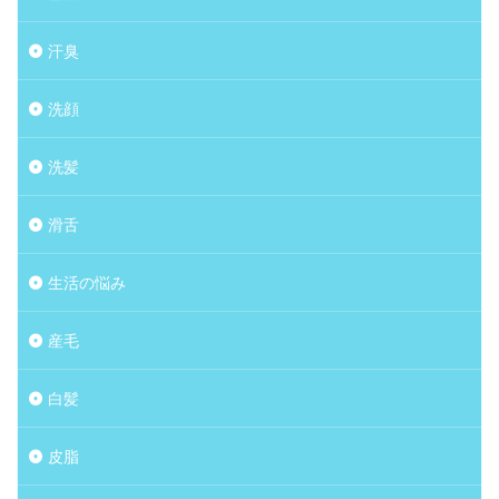
汗臭
洗顔
洗髪
滑舌
生活の悩み
産毛
白髪
皮脂