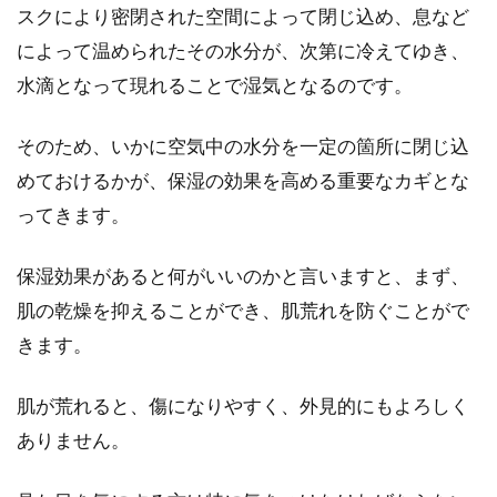
スクにより密閉された空間によって閉じ込め、息など
みなさんは、睡眠をしっかり取れていますか？
仕事を頑張る多忙な男性など、睡眠不足になり
によって温められたその水分が、次第に冷えてゆき、
がちで、疲れ...
水滴となって現れることで湿気となるのです。
そのため、いかに空気中の水分を一定の箇所に閉じ込
体毛は剃るのが基本なの？男性の気
めておけるかが、保湿の効果を高める重要なカギとな
になるムダ毛のお手入れ
ってきます。
体毛のお手入れは男性の方にもおすすめしたい
保湿効果があると何がいいのかと言いますと、まず、
ことです。なぜなら、体毛のお手入れをきちん
肌の乾燥を抑えることができ、肌荒れを防ぐことがで
と施すことで...
きます。
肌が荒れると、傷になりやすく、外見的にもよろしく
汗をかいたら服が塩をふくよう
ありません。
に！？原因や洗濯方法をご紹介