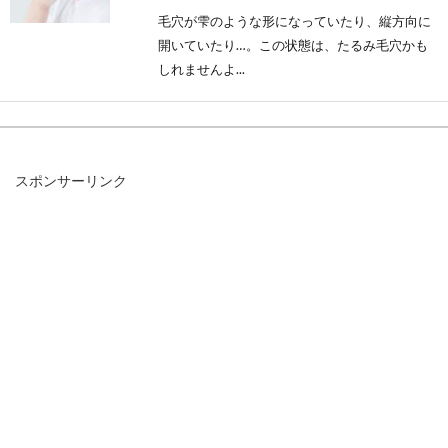
毛穴が雫のような形になっていたり、縦方向に
開いていたり…。この状態は、たるみ毛穴かも
しれませんよ...
すね毛処理は「バリカンですく」！
スポンサーリンク
手軽で効果的な処理方法
皆さんはすね毛の処理をどうしていますか？暖
かい季節になって短パンを履きたいけれど、ボ
ウボウのすね...
汗っかきな背中はなぜ？タオルがズ
レ落ちない優れたグッズ！