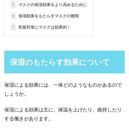
5
マスクの保湿効果をより高めるために
スポーツ活動などにより、長時間屋外で過ごす
場合、日差しや紫外線から目を守るための対策
6
保湿効果をもたらすマスクの種類
は必須です。...
7
乾燥対策にマスクは効果的！
女性に喜ばれる美容プレゼント選
び！3000円程のおすすめ商品
保湿のもたらす効果について
女性にプレゼントを贈るとき、なにを贈ったら
いいのか悩んでしまう男性も多いですよね。プ
レゼントに悩...
保湿による効果には、一体どのようなものがあるので
しょうか。
保湿による効果は主に、体温を上げたり、維持したり
タイのお土産に人気のハーンの石
する働きがあります。
鹸！おすすめの種類はどれ？