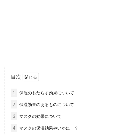
顔の汗や脇の汗も気になるけれど、「背中の
汗」は一段とびっしょりかいてしまうという男
性は多いようです。...
汗をかいたら塩が服に！塩が残って
しまう原因と対策方法は？
汗をたくさんかいた後、服に白い塩が浮き出て
目次
きた経験はないでしょうか？特に、女性よりも
発汗量の多い...
1
保湿のもたらす効果について
2
保湿効果のあるものについて
紫外線から目を守るために！サング
3
マスクの効果について
ラスとその効果について！
4
マスクの保湿効果やいかに！？