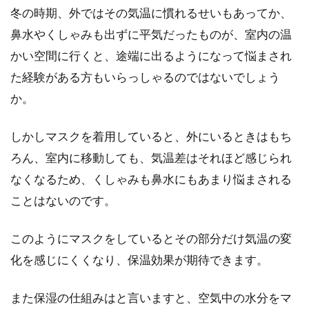
仕事の出張などでタイに行かれる男性におすす
冬の時期、外ではその気温に慣れるせいもあってか、
めしたいお土産があります。それは、ハーンの
鼻水やくしゃみも出ずに平気だったものが、室内の温
石鹸です。...
かい空間に行くと、途端に出るようになって悩まされ
た経験がある方もいらっしゃるのではないでしょう
か。
角質ケアが決め手！顔スキンケアで
美肌メンズを目指そう！
しかしマスクを着用していると、外にいるときはもち
ろん、室内に移動しても、気温差はそれほど感じられ
角質は男性でも女性でも顔に必ずあるもので
なくなるため、くしゃみも鼻水にもあまり悩まされる
す。しかし、それをしっかりとケアすることで
美肌を保つメン...
ことはないのです。
このようにマスクをしているとその部分だけ気温の変
化を感じにくくなり、保温効果が期待できます。
睡眠不足と心臓の違和感にはどんな
関係が？原因と改善法とは
また保湿の仕組みはと言いますと、空気中の水分をマ