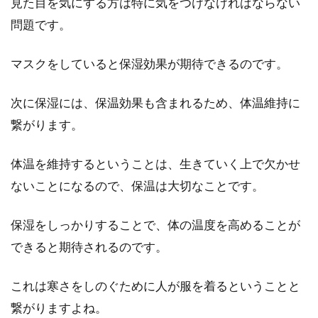
見た目を気にする方は特に気をつけなければならない
これまでに仕事などで汗をかいたときに、「汗
問題です。
で服に塩をふく」ような跡がついてしまった経
験はありませんか...
マスクをしていると保湿効果が期待できるのです。
次に保湿には、保温効果も含まれるため、体温維持に
なぜ汗がアンモニア臭い？臭いが落
繋がります。
ちない服の洗濯法も伝授！
体温を維持するということは、生きていく上で欠かせ
体臭が気になると言う方は、特に男性の中には
多くいらっしゃることでしょう。なかには、汗
ないことになるので、保温は大切なことです。
をかくとアン...
保湿をしっかりすることで、体の温度を高めることが
できると期待されるのです。
鼻の毛穴にできる黒い角栓！どうす
これは寒さをしのぐために人が服を着るということと
ればきれいに除去できる？
繋がりますよね。