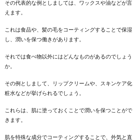
その代表的な例としましては、ワックスや油などが言
みなさんはどんなシャンプーで洗髪を行ってい
ますか？合成シャンプーで髪の毛を洗浄するの
えます。
が一般的かも...
これは食品や、髪の毛をコーティングすることで保湿
し、潤いを保つ働きがあります。
体型診断をして似合う服を探そう！
ウエストのサイズは必要？
それでは食べ物以外にはどんなものがあるのでしょう
か。
若いころには似合っていた系統の服なのに、年
を経るにつれて似合わなくなったと感じる男性
その例としまして、リップクリームや、スキンケア化
もいらっしゃいま...
粧水などが挙げられるでしょう。
これらは、肌に塗っておくことで潤いを保つことがで
足の臭い対策！ミョウバンと重曹を
きます。
混ぜると消臭効果UP！？
肌を特殊な成分でコーティングすることで、外気と直