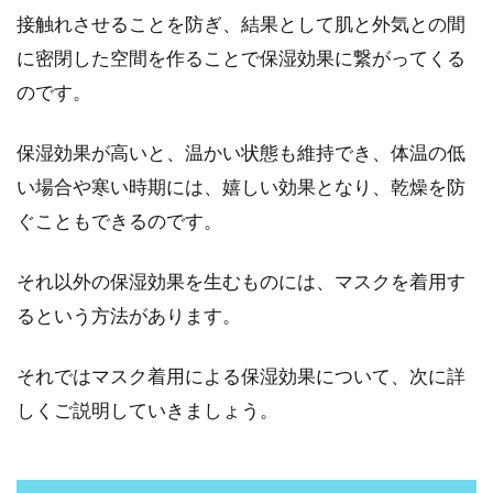
足が臭いとお悩みの方は、案外多いですよね。
接触れさせることを防ぎ、結果として肌と外気との間
ネットなどで調べてみると、足の臭いには「ミ
に密閉した空間を作ることで保湿効果に繋がってくる
ョウバン」と...
のです。
保湿効果が高いと、温かい状態も維持でき、体温の低
毛穴汚れを撃退するスクラブ洗顔は
い場合や寒い時期には、嬉しい効果となり、乾燥を防
ドラッグストアでゲット
ぐこともできるのです。
ひと昔前と違い、男性もお肌の手入れをする時
代になってきました。清潔感を保つのはご自身
それ以外の保湿効果を生むものには、マスクを着用す
だけでなく、...
るという方法があります。
それではマスク着用による保湿効果について、次に詳
指導以降薬用石鹸ミューズの含有成
しくご説明していきましょう。
分はどうなっているのか？