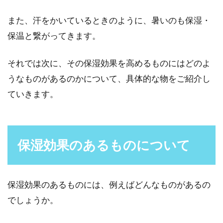
鼻の毛穴につまっている黒い角栓ですが、見た
目的にも印象はよくありません。洗顔料などで
また、汗をかいているときのように、暑いのも保湿・
さっと洗い流...
保温と繋がってきます。
それでは次に、その保湿効果を高めるものにはどのよ
すね毛をバリカンで剃ると濃くなる
うなものがあるのかについて、具体的な物をご紹介し
のは本当？その理由は？
ていきます。
すね毛をバリカンで剃っている方は多いのでは
ないでしょうか？毛を剃ることによってどんど
ん毛が濃くな...
保湿効果のあるものについて
保湿効果のあるものには、例えばどんなものがあるの
石鹸でシャンプーしよう！固形タイ
でしょうか。
プより液体タイプが最適