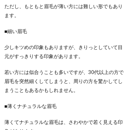
美肌を目指す！ボディスクラブで人
ただし、もともと眉毛が薄い方には難しい形でもあり
気のプチプラアイテムは？
ます。
ザラザラな肌、黒ずんだひじ・ひざをどうにか
■細い眉毛
したいと悩んでいる男性はいませんか？そんな
方にはボディ...
少しキツめの印象もありますが、きりっとしていて目
元がすっきりする印象があります。
眉毛のお悩み解決！男性の濃い眉毛
若い方には似合うことも多いですが、30代以上の方で
をスッキリ整えよう！
眉毛を突然細くしてしまうと、周りの方を驚かしてし
まうこともあるかもしれません。
眉毛は顔の印象を決める重要なパーツですが、
眉毛が濃いことに悩んでいる男性もいるのでは
■薄くナチュラルな眉毛
ないでしょうか。...
薄くてナチュラルな眉毛は、さわやかで若く見える印