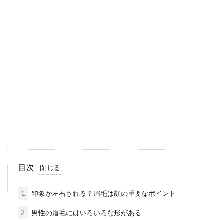
美容師が認めるシャンプーメーカー
は？ランキングでご紹介！
「なんだかこのシャンプー、微妙だな」と髪の
洗い上がりに満足されていない方は、何を基準
にシャンプーを選...
洗顔後の化粧水・乳液・パックなど
のお手入れ！その順番は？
美肌を目指す男性にとって欠かせないのが日頃
目次
のスキンケアですよね。洗顔をはじめとしたお
肌のお手入れ...
1
印象が左右される？眉毛は顔の重要なポイント
2
男性の眉毛にはいろいろな形がある