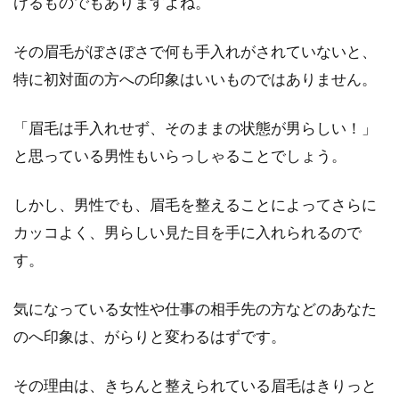
けるものでもありますよね。
脂性肌で顔がべたつく！スキンケア
の改善でイケてるメンズに
その眉毛がぼさぼさで何も手入れがされていないと、
特に初対面の方への印象はいいものではありません。
オイリー肌とも呼ばれる脂性肌は、多くの男性
が悩む肌トラブルの一つです。顔のべたつき
「眉毛は手入れせず、そのままの状態が男らしい！」
は、テカりやニ...
と思っている男性もいらっしゃることでしょう。
しかし、男性でも、眉毛を整えることによってさらに
顎が小さいと二重顎になりやす
カッコよく、男らしい見た目を手に入れられるので
い？！二重顎になる原因とは？
す。
年齢とともに気になってくるのが、顎まわりに
気になっている女性や仕事の相手先の方などのあなた
ついた脂肪です。「最近太ったかな？」と思っ
ているうちに...
のへ印象は、がらりと変わるはずです。
その理由は、きちんと整えられている眉毛はきりっと