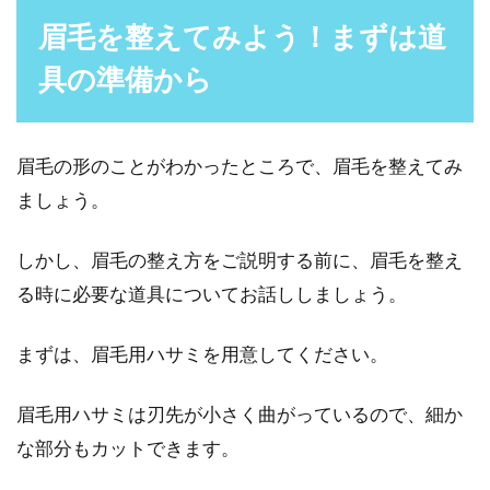
小顔に見せたい男性必見！エラをな
眉毛を整えてみよう！まずは道
くす方法をご紹介！
具の準備から
最近の若者は食生活の違いからか、それとも生
まれつきなのか、小顔で顔もシュッと細く、カ
ッコいいですよね...
眉毛の形のことがわかったところで、眉毛を整えてみ
ましょう。
眉毛は細い・太いで印象が大きく変
しかし、眉毛の整え方をご説明する前に、眉毛を整え
わる！人気のある眉毛は？
る時に必要な道具についてお話ししましょう。
人は、眉毛の濃さや細さ、太さなどの形で大き
まずは、眉毛用ハサミを用意してください。
く印象が変わります。顔の重要なパーツでもあ
る眉毛ですが...
眉毛用ハサミは刃先が小さく曲がっているので、細か
な部分もカットできます。