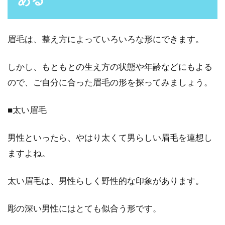
男性の乾燥肌にパックは有効？ヒリ
ヒリしているときの対処法
眉毛は、整え方によっていろいろな形にできます。
男性は女性よりも肌が乾燥しにくいような気が
しますが、実は乾燥肌なのに気づいていない場
しかし、もともとの生え方の状態や年齢などにもよる
合があります。...
ので、ご自分に合った眉毛の形を探ってみましょう。
■太い眉毛
眉毛の形でイメージチェンジ？角度
を変えると印象も変わる！
男性といったら、やはり太くて男らしい眉毛を連想し
ますよね。
女性だけでなく、男性でも眉毛を整えている人
はいるでしょう。男性が眉毛を整える際、ただ
太い眉毛は、男性らしく野性的な印象があります。
ムダ毛を処理...
彫の深い男性にはとても似合う形です。