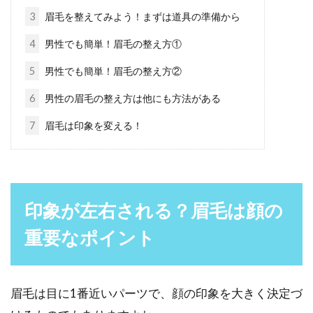
エラ張り顔を解消しよう！小顔にな
3
眉毛を整えてみよう！まずは道具の準備から
るためのマッサージ方法
4
男性でも簡単！眉毛の整え方①
5
男性でも簡単！眉毛の整え方②
エラが張っていると、顔が大きく見えてしまい
ますよね。毎日鏡を見るたびにエラ張りが気に
6
男性の眉毛の整え方は他にも方法がある
なり、自分の...
7
眉毛は印象を変える！
どうしよう！？皮膚についた接着剤
の簡単な取り方をご紹介！
印象が左右される？眉毛は顔の
近年は、日曜大工がDIYとも呼ばれるようにな
重要なポイント
り、時間の空いたときに自分好みの家具や雑貨
の作成や、ちょ...
眉毛は目に1番近いパーツで、顔の印象を大きく決定づ