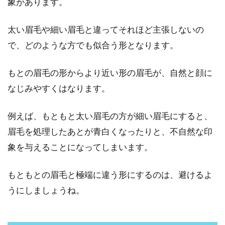
象があります。
紫外線の量は時間帯や天気で違う？
日焼け防止など対策が大切
太い眉毛や細い眉毛と違ってそれほど主張しないの
で、どのような方でも似合う形となります。
紫外線はしわやたるみなど肌トラブルを招く最
大の敵と言えます。紫外線によるお肌の悩みを
持っている男...
もとの眉毛の形からより近い形の眉毛が、自然と顔に
なじみやすくはなります。
例えば、もともと太い眉毛の方が細い眉毛にすると、
眉毛の角度でイメチェン！自眉を変
眉毛を処理したあとが青白くなったりと、不自然な印
えたい時に気をつけること
象を与えることになってしまいます。
「自然だけどボサボサじゃなくて、上がりすぎ
ても下がりすぎてもダサい。」「細すぎるとチ
もともとの眉毛と極端に違う形にするのは、避けるよ
ャラいけど太すぎ...
うにしましょうね。