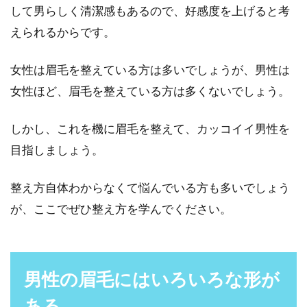
して男らしく清潔感もあるので、好感度を上げると考
顎のたるみが気になる方へ！マッサ
えられるからです。
ージで小顔を目指そう！
女性は眉毛を整えている方は多いでしょうが、男性は
顎がたるんでいると顔が大きく見えたり、実年
齢より老けて見られてしまいます。鏡を見て顎
女性ほど、眉毛を整えている方は多くないでしょう。
のたるみが気...
しかし、これを機に眉毛を整えて、カッコイイ男性を
目指しましょう。
眉毛のお手入れ！自宅のバリカンで
簡単にきれいにするやり方
整え方自体わからなくて悩んでいる方も多いでしょう
が、ここでぜひ整え方を学んでください。
「目鼻立ち」という言葉がありますが、顔の印
象を決めるポイントはまず目元だと言われてい
ます。眉毛は...
男性の眉毛にはいろいろな形が
ある