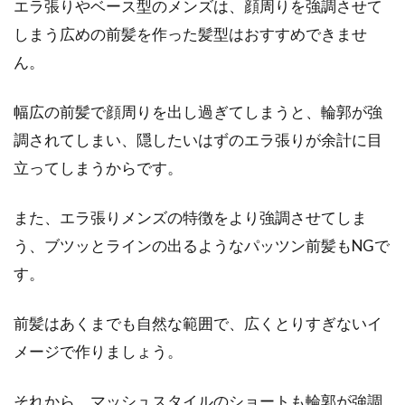
エラ張りやベース型のメンズは、顔周りを強調させて
しまう広めの前髪を作った髪型はおすすめできませ
ん。
汗や湿気で前髪がうねる！改善策や
アレンジ方法をご紹介！
幅広の前髪で顔周りを出し過ぎてしまうと、輪郭が強
調されてしまい、隠したいはずのエラ張りが余計に目
汗をかいた日や、湿気が多い日に前髪のセット
をしても「崩れてしまった」そんな経験はあり
立ってしまうからです。
ますか？男性...
また、エラ張りメンズの特徴をより強調させてしま
う、ブツッとラインの出るようなパッツン前髪もNGで
す。
前髪はあくまでも自然な範囲で、広くとりすぎないイ
メージで作りましょう。
それから、マッシュスタイルのショートも輪郭が強調