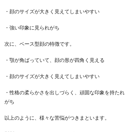
・顔のサイズが大きく見えてしまいやすい
髪の毛の長さ別にご紹介！男性に人
・強い印象に見られがち
気のある髪型はどれ？
次に、ベース型顔の特徴です。
髪型を変えるときに悩むのが、髪の毛の長さに
ついてではないでしょうか。髪の毛の長さを変
・顎が角ばっていて、顔の形が四角く見える
えることでチ...
・顔のサイズが大きく見えてしまいやすい
髪の毛から大量のフケが！気になる
・性格の柔らかさを出しづらく、頑固な印象を持たれ
フケを取る方法って？
がち
髪の毛から落ちてくるフケや、頭皮から剥がれ
以上のように、様々な苦悩がつきまといます。
てくる大きなフケ。特に乾燥している時期は、
フケに悩まさ...