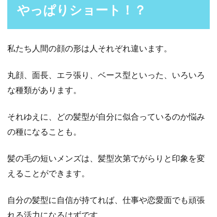
やっぱりショート！？
髪の毛のカラー選びの基本！メンズ
私たち人間の顔の形は人それぞれ違います。
におすすめのカラーは？
丸顔、面長、エラ張り、ベース型といった、いろいろ
おしゃれを楽しむメンズにとっては、髪型も重
な種類があります。
要なポイントの一つですよね。そして、髪型と
同時に気にな...
それゆえに、どの髪型が自分に似合っているのか悩み
の種になることも。
前髪だけで印象が変わる！前髪をセ
髪の毛の短いメンズは、髪型次第でがらりと印象を変
ットする簡単な方法！
えることができます。
顔の印象を決める前髪。朝、前髪のセットがう
自分の髪型に自信が持てれば、仕事や恋愛面でも頑張
まくいくだけで、その日一日気分がいいもので
すよね。...
れる活力になるはずです。