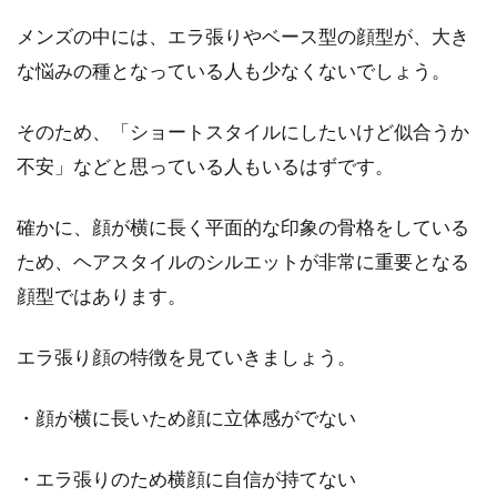
メンズの中には、エラ張りやベース型の顔型が、大き
な悩みの種となっている人も少なくないでしょう。
クセ毛対策！汗で前髪がうねるとき
のセット方法と対処法
そのため、「ショートスタイルにしたいけど似合うか
不安」などと思っている人もいるはずです。
家を出てすぐに前髪がうねって、セットが崩れ
てしまうことありませんか？特に梅雨時期のじ
確かに、顔が横に長く平面的な印象の骨格をしている
めじめしたと...
ため、ヘアスタイルのシルエットが非常に重要となる
顔型ではあります。
これで大丈夫！前髪を切りすぎたと
エラ張り顔の特徴を見ていきましょう。
きの対処法！
・顔が横に長いため顔に立体感がでない
自分でカットして前髪を切りすぎたり、または
美容院で短く切られてしまったりと、前髪に関
・エラ張りのため横顔に自信が持てない
する失敗談はわり...