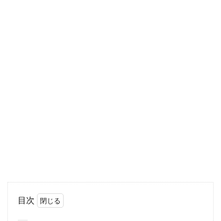
生え際でバレる！？ウィッグの進
化・自然なウィッグの作り方
ウィッグと呼ぶと、カツラでもなんだかおしゃ
れな雰囲気。最近は、高額ですが生え際や頭
皮・つむじの感...
髪の毛のベタベタが取れない男性必
見！原因と対処法
髪の毛がベタベタしている、といった悩みを持
目次
っている男性は少なくありません。また、シャ
ンプーをして...