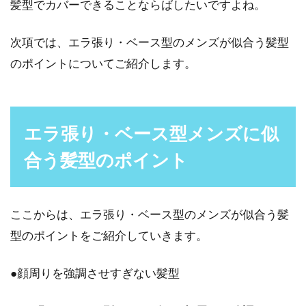
髪型でカバーできることならばしたいですよね。
次項では、エラ張り・ベース型のメンズが似合う髪型
必見！汗で前髪がベタベタになって
のポイントについてご紹介します。
しまう原因と対策法
「ジワジワと汗が出てきて前髪がくっつき、い
つもベタベタに…」そんなお悩みを持っている
エラ張り・ベース型メンズに似
方は意外と多...
合う髪型のポイント
髪の毛手入れしてる？簡単にできる
ここからは、エラ張り・ベース型のメンズが似合う髪
ヘアケア方法をご紹介
型のポイントをご紹介していきます。
髪の毛のケアといえば女性のイメージですが、
●顔周りを強調させすぎない髪型
最近では男性向けのヘアケアが注目されていま
す。毎日行う...