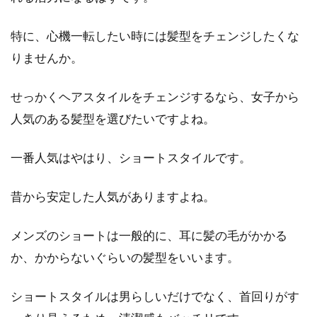
特に、心機一転したい時には髪型をチェンジしたくな
りませんか。
枝毛がひどいのは切るしかない？原
因から予防までご紹介
せっかくヘアスタイルをチェンジするなら、女子から
男性のみなさんは、自分の髪の毛の毛先を注意
人気のある髪型を選びたいですよね。
して見たことはありますか。毛先をよく見てみ
ると、もしか...
一番人気はやはり、ショートスタイルです。
昔から安定した人気がありますよね。
カラーリングとトリートメントは同
メンズのショートは一般的に、耳に髪の毛がかかる
時にした方が髪にいい？
か、かからないぐらいの髪型をいいます。
近年ではカラーリングをしたりパーマをかけた
りする方の数も多くなり、その中での男性の比
ショートスタイルは男らしいだけでなく、首回りがす
率も増えてきてい...