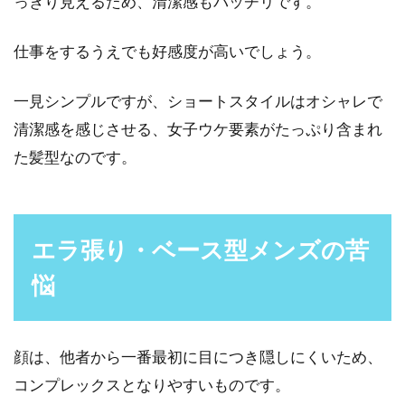
っきり見えるため、清潔感もバッチリです。
仕事をするうえでも好感度が高いでしょう。
髪の毛を守ってくれる？寝る時にか
ぶる夜の帽子とは
一見シンプルですが、ショートスタイルはオシャレで
清潔感を感じさせる、女子ウケ要素がたっぷり含まれ
日本では、帽子というと日光を遮断してくれた
た髪型なのです。
り、おしゃれ目的でかぶることが一般的です。
家の中で帽子...
エラ張り・ベース型メンズの苦
排水溝詰まりの原因追究！髪の毛を
悩
溶かす洗剤や対策をご紹介
多くの男性がする家事として、お風呂掃除があ
顔は、他者から一番最初に目につき隠しにくいため、
ります。浴槽の掃除だけで済めばよいのです
コンプレックスとなりやすいものです。
が、時には排水...