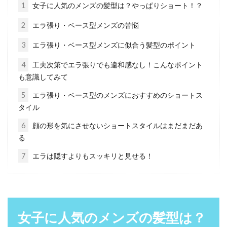
1
女子に人気のメンズの髪型は？やっぱりショート！？
2
エラ張り・ベース型メンズの苦悩
汗に負けない！気になる前髪のうね
3
エラ張り・ベース型メンズに似合う髪型のポイント
りをすっきり解決しよう！
4
工夫次第でエラ張りでも違和感なし！こんなポイント
も意識してみて
朝の忙しい時間に頑張ってスタイリングしたヘ
5
エラ張り・ベース型のメンズにおすすめのショートス
アスタイル。あんなに頑張ったのに、会社や学
タイル
校につく頃に...
6
顔の形を気にさせないショートスタイルはまだまだあ
る
髪の毛を人気のカラー「アッシュブ
7
エラは隠すよりもスッキリと見せる！
ラウン」にしてみよう！
髪の毛の色を変えるヘアカラーは、イメージチ
ェンジするための手軽な方法です。しかし、い
女子に人気のメンズの髪型は？
ざカラーを決...