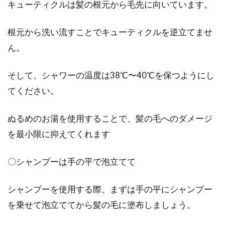
キューティクルは髪の根元から毛先に向いています。
男性の皆さんは、若いうちを過ぎると、年齢を
根元から洗い流すことでキューティクルを逆立てませ
重ねていくごとに薄毛や白髪に悩まされますよ
ん。
ね。薄毛では...
そして、シャワーの温度は38℃〜40℃を保つようにし
てください。
頭皮が荒れているとき美容院は避け
るべき！？対処法をご紹介
ぬるめのお湯を使用することで、髪の毛へのダメージ
を最小限に抑えてくれます
頭皮が荒れてしまう原因には、様々なものがあ
ります。その一つとして、若いころには問題な
〇シャンプーは手の平で泡立てて
かったとして...
シャンプーを使用する際、まずは手の平にシャンプー
を乗せて泡立ててから髪の毛に塗布しましょう。
頭皮が動くとハゲないって本当！？
動く理由について