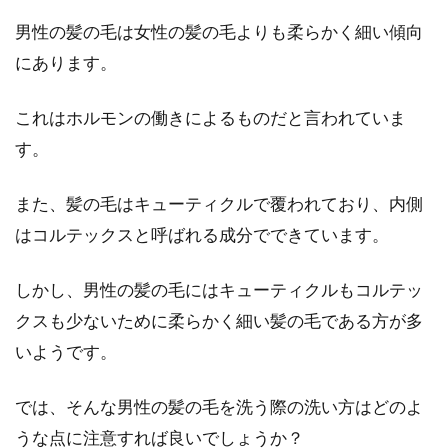
ラヘアを手に入れる方法！
男性の髪の毛は女性の髪の毛よりも柔らかく細い傾向
サラサラの髪の毛は女性だけでなく、男性であ
にあります。
っても魅力的な要素のひとつです。最近では若
手俳優の影響...
これはホルモンの働きによるものだと言われていま
す。
ヘッドスパで薄毛を予防！？男性の
また、髪の毛はキューティクルで覆われており、内側
頭皮環境を見直そう！
はコルテックスと呼ばれる成分でできています。
「ヘッドスパで薄毛を予防できる」と聞いたこ
しかし、男性の髪の毛にはキューティクルもコルテッ
とがある男性はいますか。ヘッドスパは気持ち
クスも少ないために柔らかく細い髪の毛である方が多
いいだけでは...
いようです。
では、そんな男性の髪の毛を洗う際の洗い方はどのよ
ヘルメットの蒸れ防止対策をしよ
うな点に注意すれば良いでしょうか？