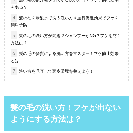
の毛穴を開く方法とは？
もある？
女性にはお肌の悩みがあるのと同じように、成
4
髪の毛を炭酸水で洗う洗い方＆血行促進効果でフケを
人男性にも、歳をとるにつれて、髪や頭皮の悩
簡単予防
みを抱える人が多...
5
髪の毛の洗い方が問題？シャンプーがNG？フケを防ぐ
方法は？
6
髪の毛の髪質による洗い方をマスター！フケ防止効果
薄毛の方はシャンプーリンスの使用
とは
に要注意！混ぜるのはOK？
7
洗い方を見直して頭皮環境を整えよう！
毎日の洗髪はどのようになされていますか？じ
つは、薄毛になってしまう原因の1つに、毎日
の洗髪のしか...
髪の毛の洗い方！フケが出ない
ようにする方法は？
大切なのは髪の毛の洗い方！サラサ