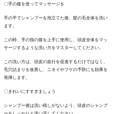
〇手の腹を使ってマッサージを
頭皮は人によって、柔らかさが異なります。人
手の平でシャンプーを泡立てた後、髪の毛全体を洗い
によっては驚くほど動く人もいれば、まったく
動かない人も...
ます。
この時、手の指の腹を上手に使用し、頭皮全体をマッ
サージするような洗い方をマスターしてください。
側頭部の痛みは押すことでは改善さ
れない！？対処法をご紹介
この洗い方は、頭皮の血行を促進するだけではなく、
毛穴詰まりを改善し、ニオイやフケの予防にも効果を
頭痛は、たまに起こる程度であれば、放ってお
いても治る場合があります。しかし、頻繁に起
発揮します。
こるようなひ...
〇きれいにすすぎましょう
薄毛の髪型でお悩み？ツーブロック
シャンプー後は洗い残しがないよう、頭皮のシャンプ
でおしゃれな変身を！
ーをしっかりと洗い流してください。