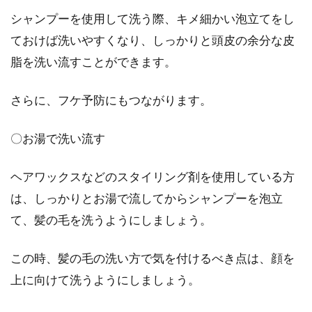
性のヘアケアとは？
シャンプーを使用して洗う際、キメ細かい泡立てをし
女性の艶やかできれいな髪の毛は目を引きます
ておけば洗いやすくなり、しっかりと頭皮の余分な皮
が、それは男性にも当てはまることです。ケア
脂を洗い流すことができます。
の行き届いた...
さらに、フケ予防にもつながります。
リンスは使うべき？正しい使い方で
〇お湯で洗い流す
男性の薄毛の悩みを解消！
ヘアワックスなどのスタイリング剤を使用している方
洗髪した後にはリンスを使っていますか。女性
は、しっかりとお湯で流してからシャンプーを泡立
と比較すると、男性でリンスを使っている人は
て、髪の毛を洗うようにしましょう。
あまりいない...
この時、髪の毛の洗い方で気を付けるべき点は、顔を
上に向けて洗うようにしましょう。
白髪も改善！メカニズムから知るド
クタートウヒとは？