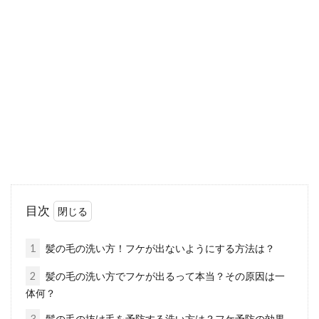
アの液体をしっかり洗おう
「頭がかゆくなって掻いてみたら、爪の中に白
いカスや脂っぽい液体がくっついていた」とい
う経験はありませ...
見えない後頭部の刈り上げをセルフ
カットしてみよう！
最近、男性の方に人気の後頭部の刈り上げ。刈
目次
り上げてもらうためだけに、毎回美容室や理容
室へ通うこと...
1
髪の毛の洗い方！フケが出ないようにする方法は？
2
髪の毛の洗い方でフケが出るって本当？その原因は一
体何？
頭皮のトラブルを解決しよう！頭皮
3
髪の毛の抜け毛を予防する洗い方は？フケ予防の効果