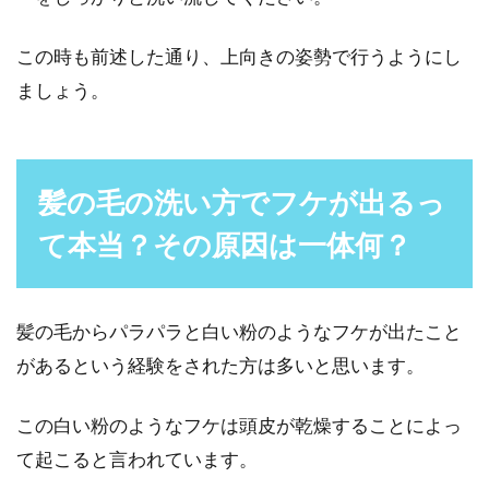
薄毛でお悩みの方の多くは、似合う髪型に苦労
この時も前述した通り、上向きの姿勢で行うようにし
しているようです。確かに薄毛によるお悩みの
ましょう。
中には、「髪...
髪の毛の洗い方でフケが出るっ
ロゲインは薄毛に効果があるのか？
ブログを参考に検証しよう
て本当？その原因は一体何？
薄毛に悩む男性にとって、育毛剤の使用は改善
が期待される方法のひとつです。育毛剤のなか
髪の毛からパラパラと白い粉のようなフケが出たこと
で「ロゲイン...
があるという経験をされた方は多いと思います。
この白い粉のようなフケは頭皮が乾燥することによっ
男性の方は必見？リンスをしないと
て起こると言われています。
ハゲるという噂は本当？