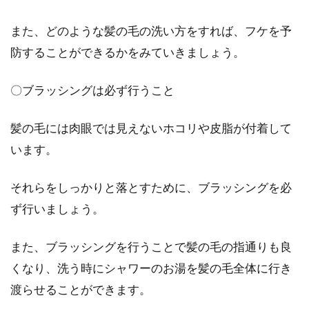
う！バイクでハゲないために
また、どのような髪の毛の洗い方をすれば、フケを予
男のロマンに「バイク」を挙げる方もいるので
防することができるかをみていきましょう。
はないでしょうか。しかし、最近ではある理由
から男性のバ...
〇ブラッシングは必ず行うこと
髪の毛には肉眼では見えないホコリや皮脂が付着して
つむじを押すとはげるって本当？つ
います。
むじにまつわる噂の真相！
それらをしっかりと落とすために、ブラッシングを必
昔から「◯◯をすると○○になる」といった、い
ず行いましょう。
わゆる迷信と呼ばれる話がありましたよね。迷
信には科学...
また、ブラッシングを行うことで髪の毛の指通りも良
くなり、洗う時にシャワーのお湯を髪の毛全体に行き
髪の毛の洗い方について知ろう！男
渡らせることができます。