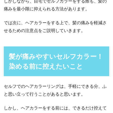
しかしながら、自宅でセルフカラーをする際も、髪の
髪の毛を人気のカラー「アッシュブ
痛みを最小限に抑えられる方法があります。
ラウン」にしてみよう！
では次に、ヘアカラーをする上で、髪の痛みを軽減さ
髪の毛の色を変えるヘアカラーは、イメージチ
せるための注意点をご説明していきます。
ェンジするための手軽な方法です。しかし、い
ざカラーを決...
髪が痛みやすいセルフカラー！
汗や湿気で前髪がうねる！改善策や
染める前に控えたいこと
アレンジ方法をご紹介！
汗をかいた日や、湿気が多い日に前髪のセット
セルフでのヘアカラーリングは、手軽にできる分、ふ
をしても「崩れてしまった」そんな経験はあり
と思い立って行うことがあると思います。
ますか？男性...
しかし、ヘアカラーをする前には、できるだけ控えて