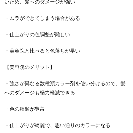
いため、髪へのダメージが強い
白髪染めで厄介な色落ち！タオルに
・ムラができてしまう場合がある
色がついたらどうする？
・仕上がりの色調整が難しい
ある程度、白髪が目立つようになると「白髪染
め」が習慣になりますよね。中でも、美容室へ
足を運ぶ必要...
・美容院と比べると色落ちが早い
【美容院のメリット】
メンズにおすすめの髪の毛の長さ
・強さが異なる数種類カラー剤を使い分けるので、髪
は？ショートからロングまで
へのダメージも極力軽減できる
ヘアスタイルを変えるだけで、印象はガラッと
変わります。アレンジやカラーだけではなく、
・色の種類が豊富
髪の毛の長さ...
・仕上がりが綺麗で、思い通りのカラーになる