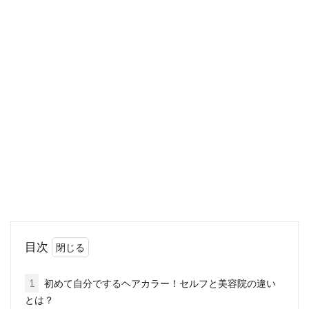
髪の毛がゴムみたいに伸びる？！そ
の原因と改善方法とは？
髪の毛の悩みとして、「髪の毛がゴムみたいに
伸びる」ということを耳にしたことはあります
か？また、そ...
ドライヤーで決まるメンズのヘアセ
ット！くしの上手な使い方
「毎日ワックスできちんとセットしてるのに気
目次
付けばぺったんこ…」「どうしたら美容室みた
いなヘアセッ...
1
初めて自分でするヘアカラー！セルフと美容院の違い
とは？