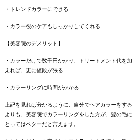
・トレンドカラーにできる
髪型をボブに！40代男性でも似合う
スタイルはある？
・カラー後のケアもしっかりしてくれる
「ボブにしてみたい！」「若い頃にしていたボ
【美容院のデメリット】
ブをまたやりたい！」といった、40代男性の方
もいるのではな...
・カラーだけで数千円かかり、トリートメント代を加
えれば、更に値段が張る
枝毛になる原因は？対策を知って健
・カラーリングに時間がかかる
康な髪を手に入れよう！
上記を見れば分かるように、自分でヘアカラーをする
枝毛があると髪の毛がパサつき、スタイリング
もうまくいきませんよね。「鏡を見たら枝毛を
よりも、美容院でカラーリングをした方が、髪の毛に
たくさん見つ...
とってはベターだと言えます。