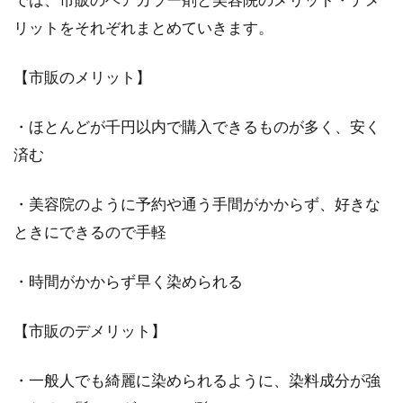
リットをそれぞれまとめていきます。
前髪のベタベタをなんとかしたい！
それを直す方法をご紹介！
【市販のメリット】
しっかりシャンプーをしても、半日も経つとベ
・ほとんどが千円以内で購入できるものが多く、安く
タベタになりがちな前髪。そんな髪や頭皮のベ
タつきに悩ん...
済む
・美容院のように予約や通う手間がかからず、好きな
髪型が台無し！横に膨らむのをどう
ときにできるので手軽
にかするあの手この手
・時間がかからず早く染められる
年を重ねると見た目を気にしなくなる人もいま
すが、いつもビシッときまっている人もいま
【市販のデメリット】
す。髪型も、適...
・一般人でも綺麗に染められるように、染料成分が強