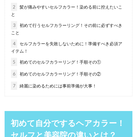
2
髪が痛みやすいセルフカラー！染める前に控えたいこ
前髪だけで印象が変わる！前髪をセ
と
ットする簡単な方法！
3
初めて行うセルフカラーリング！その前に必ずすべき
こと
顔の印象を決める前髪。朝、前髪のセットがう
4
セルフカラーを失敗しないために！準備すべき必須ア
まくいくだけで、その日一日気分がいいもので
イテム！
すよね。...
5
初めてのセルフカラーリング！手順その①
6
初めてのセルフカラーリング！手順その②
薄毛の理想の髪型とはどんなもの？
7
綺麗に染めるためには事前準備が大事！
セット方法もご紹介！
薄毛でお悩みの方をさらに悩ませるのが「髪
型」のようです。お洒落なヘアスタイルセット
を参考にしても...
初めて自分でするヘアカラー！
セルフと美容院の違いとは？