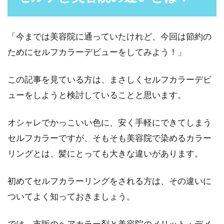
髪の毛をコンパクトにまとめる！カ
ツラのネットの使い方
「今までは美容院に通っていたけれど、今回は節約の
ためにセルフカラーデビューをしてみよう！」
五分刈りのような短いヘアスタイルの場合必要
ないかもしれませんが、髪にある程度の長さが
この記事を見ている方は、まさしくセルフカラーデビ
あるなら、カツラ...
ューをしようと検討していることと思います。
オシャレでかっこいい色に、安く手軽にできてしまう
ブラシとドライヤーでセルフスタイ
セルフカラーですが、そもそも美容院で染めるカラー
リング！使い方もご紹介！
リングとは、髪にとっても大きな違いがあります。
男性のなかで、毎日ブラシとドライヤーを使っ
初めてセルフカラーリングをされる方は、その違いに
ている方は、どのくらいいるでしょうか？もし
かしたら、一...
ついてよく知っておきましょう。
では、市販のヘアカラー剤と美容院のメリット・デメ