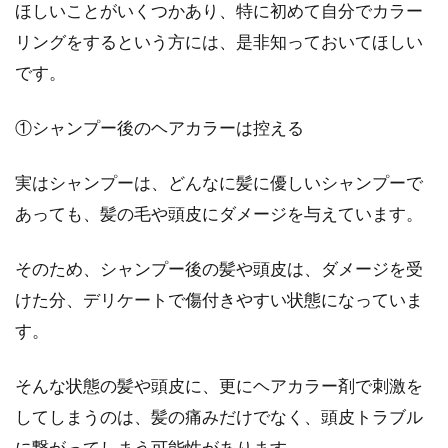
ほしいことがいくつかあり、特に初めて自分でカラー
美容室で髪型を失敗した！似合わな
リングをするという方には、是非知っておいてほしい
い時はどう対処する？
です。
せっかく美容室に行って新しい髪型にしたの
①シャンプー後のヘアカラーは控える
に、失敗してしまうことがあります。似合わな
い髪型になって...
実はシャンプーは、どんなに髪に優しいシャンプーで
あっても、髪の毛や頭皮にダメージを与えています。
毛根が黒いひげは一体なに？抜いた
そのため、シャンプー後の髪や頭皮は、ダメージを受
ひげの根元に黒い液体が？
けた分、デリケートで傷付きやすい状態になっていま
す。
ほとんどの男性は、ひげを剃ることは勿論、抜
いた経験もあるかと思います。ひげを毛抜きで
抜いてみると...
そんな状態の髪や頭皮に、更にヘアカラー剤で刺激を
してしまうのは、髪の痛みだけでなく、頭皮トラブル
に繋がってしまう可能性があります。