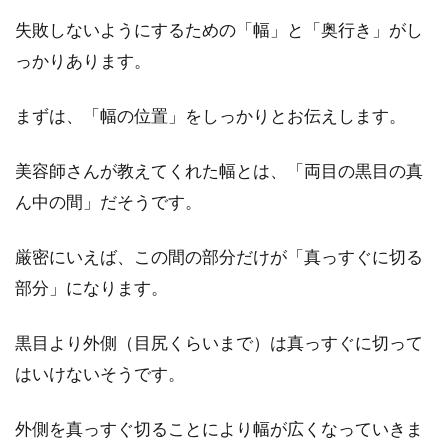
やジェルですが、使い方に気をつけないと頭皮
失敗しないようにするための「幅」と「奥行き」がし
に良くない、とい...
っかりあります。
まずは、「幅の位置」をしっかりとお伝えします。
いつまでも若々しく！白髪のリタッ
チをセルフでやってみよう
美容師さんが教えてくれた幅とは、「両目の黒目の真
ん中の間」だそうです。
男性でも白髪が生えていると老けて見えてしま
います。白髪がなければもっと若く見えるとい
厳密にいえば、この間の部分だけが「真っすぐに切る
う人もいます...
部分」になります。
黒目より外側（目尻くらいまで）は真っすぐに切って
髪の毛を守ってくれる？寝る時にか
はいけないそうです。
ぶる夜の帽子とは
外側を真っすぐ切ることにより幅が広くなっていきま
日本では、帽子というと日光を遮断してくれた