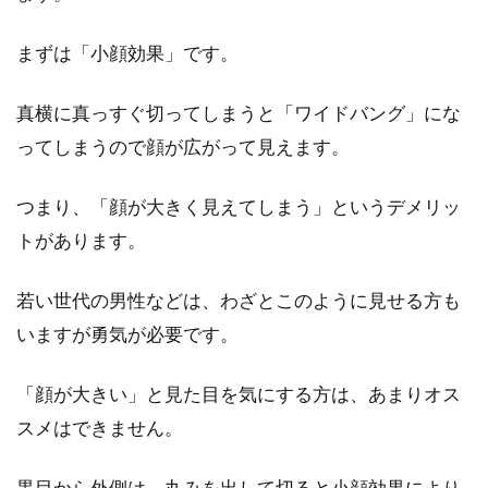
にフケが付いていることがあるのはどうしてな
のでしょうか。...
まずは「小顔効果」です。
真横に真っすぐ切ってしまうと「ワイドバング」にな
それでもカラーをやり直したい？痛
ってしまうので顔が広がって見えます。
む理由とケア方法
つまり、「顔が大きく見えてしまう」というデメリッ
普段通りヘアカラー完成後、鏡を覗くと「想像
トがあります。
していた色とはちがった」「明るすぎて会社に
出社できない」な...
若い世代の男性などは、わざとこのように見せる方も
いますが勇気が必要です。
自分でできる髪の毛の切り方！男性
「顔が大きい」と見た目を気にする方は、あまりオス
も挑戦してみよう！
スメはできません。
髪の毛を切るというと、美容室か理容室ですよ
黒目から外側は、丸みを出して切ると小顔効果により