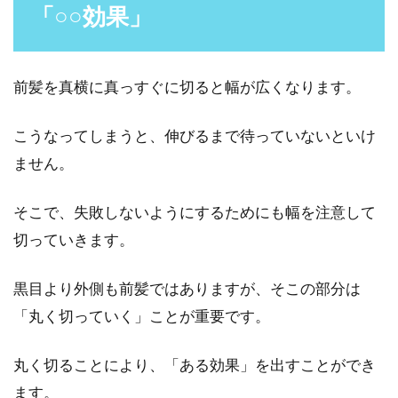
「○○効果」
りますか？自分の好きな時間に、なりたい髪型
になる、お金...
前髪を真横に真っすぐに切ると幅が広くなります。
髪の毛がいい匂いだと女性からの好
こうなってしまうと、伸びるまで待っていないといけ
感度アップ？正しい洗い方
ません。
女性からすると、ナチュラルにいい匂いがする
そこで、失敗しないようにするためにも幅を注意して
男性って、それだけで好印象に思えることがあ
ります。よく...
切っていきます。
黒目より外側も前髪ではありますが、そこの部分は
「丸く切っていく」ことが重要です。
フケの対策方法をご存知ですか？業
界初のクリームもご紹介！
丸く切ることにより、「ある効果」を出すことができ
毎日シャンプーをしているのに、髪の根元や肩
ます。