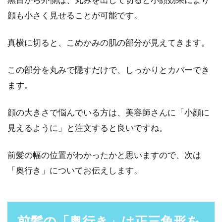
ね。しかし、うまくカットしてもらえなかった
顔も小さく見せることが可能です。
り、思ったの...
真横に切ると、こめかみの肌の部分が見えてきます。
髪の毛をコンパクトにまとめる！カ
この部分を丸みで隠すだけで、しっかりとカバーでき
ツラのネットの使い方
ます。
五分刈りのような短いヘアスタイルの場合必要
顔の大きさで悩んでいる方は、美容師さんに「小顔に
ないかもしれませんが、髪にある程度の長さが
見えるように」と注文すると良いですね。
あるなら、カツラ...
前髪の幅の位置がわかったかと思いますので、次は
「奥行き」についてお伝えします。
前髪などの髪を早く伸ばす方法は？
ニベアが有効って本当！？
髪を早く伸ばす方法が知りたいのは、女性だけ
前髪の「奥行き」は正三角形を