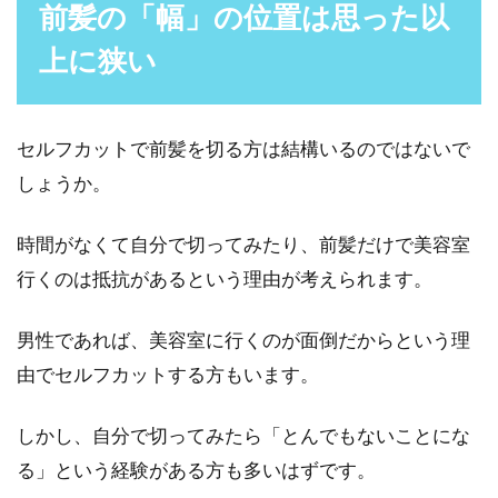
前髪の「幅」の位置は思った以
髪型が似合うかどうか、髪の毛の色が明るいか
上に狭い
などで全く異...
セルフカットで前髪を切る方は結構いるのではないで
ドライヤー後の抜け毛が多い理由
しょうか。
は？対策や掃除方法もご紹介
時間がなくて自分で切ってみたり、前髪だけで美容室
シャンプー後には、ドライヤーを使って髪を乾
かすという方が多いでしょう。そして、髪を乾
行くのは抵抗があるという理由が考えられます。
かした後の抜...
男性であれば、美容室に行くのが面倒だからという理
由でセルフカットする方もいます。
整髪料の特徴！ジェルの使い方に気
しかし、自分で切ってみたら「とんでもないことにな
をつけないと薄毛の一因に
る」という経験がある方も多いはずです。
ヘアスタイルをばっちり整えてくれるワックス