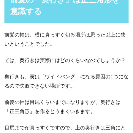
ではありません。男性も、前髪を切りすぎた時
意識する
や、髪を伸ば...
前髪の幅は、横に真っすぐ切る場所は思った以上に狭
白髪は切るのが良い！？白髪を切っ
いということでした。
てくれるサービスがある？
では、奥行きは実際にはどのくらいなのでしょうか？
ある程度の年齢になると、白髪が生えてきたこ
とを悩んでいる方も多いでしょう。白髪を見つ
奥行きも、実は「ワイドバング」になる原因の1つにな
けたら、抜く...
るので失敗できない場所です。
前髪の幅は目尻くらいまでになりますが、奥行きは
「正三角形」を作るとうまくいきます。
目尻までが真っすぐですので、上の奥行きは三角にと