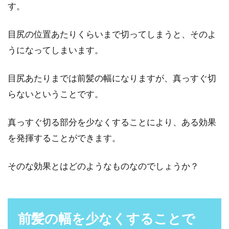
す。
り、おしゃれ目的でかぶることが一般的です。
家の中で帽子...
目尻の位置あたりくらいまで切ってしまうと、そのよ
うになってしまいます。
エラの張った顔をなんとかしたい！
目尻あたりまでは前髪の幅になりますが、真っすぐ切
カバーする髪型はあるの？
らないということです。
鏡を見た時などに顔が大きいのではないかと感
真っすぐ切る部分を少なくすることにより、ある効果
じたことがある人はいませんか。また、髪型が
しっくりこな...
を発揮することができます。
そのな効果とはどのようなものなのでしょうか？
髪の毛のカットは自分できる？初心
者向けの方法をご紹介
前髪の幅を少なくすることで
髪の毛を自分でカットしたいと思ったことはあ