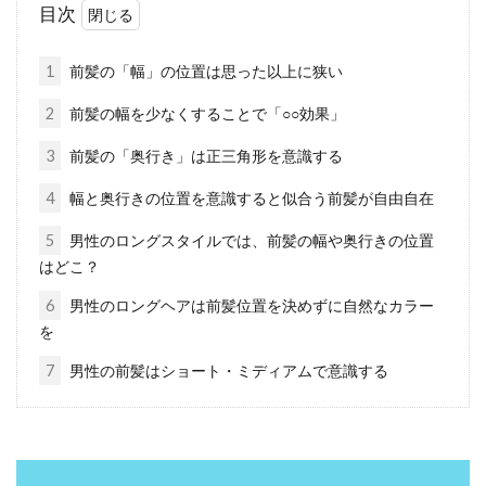
年齢を重ねていくと、気になってしまうのが
目次
「白髪の増加」ですよね。白髪が増えると、一
気に老けて見え...
1
前髪の「幅」の位置は思った以上に狭い
2
前髪の幅を少なくすることで「○○効果」
薄毛に似合う髪型をご紹介！男性の
3
前髪の「奥行き」は正三角形を意識する
薄毛を目立たせない方法
4
幅と奥行きの位置を意識すると似合う前髪が自由自在
5
男性のロングスタイルでは、前髪の幅や奥行きの位置
髪の毛が薄いと悩むのが髪型でしょう。できる
はどこ？
髪型の種類に制限があるだけではなく、髪型に
よっては薄毛...
6
男性のロングヘアは前髪位置を決めずに自然なカラー
を
7
男性の前髪はショート・ミディアムで意識する
髪の毛を茶色にしたい！メンズの印
象を変えるヘアカラーとは
「髪」だけでも人の印象は大きく変化します。