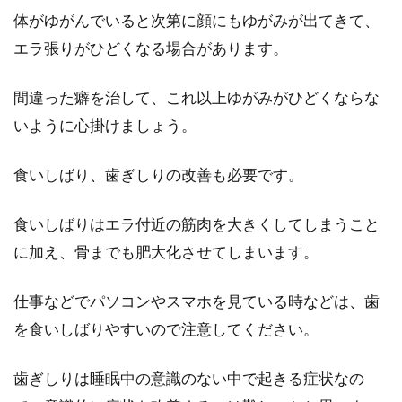
い？一日何回洗えばいい？
体がゆがんでいると次第に顔にもゆがみが出てきて、
エラ張りがひどくなる場合があります。
みなさんは、洗顔にかける時間はどのくらいで
しょうか。ササっと終わらせてしまうかたや、
間違った癖を治して、これ以上ゆがみがひどくならな
時間をかけて...
いように心掛けましょう。
食いしばり、歯ぎしりの改善も必要です。
眉毛と目の間が狭いとイケメン！？
自力で狭くする方法も伝授
食いしばりはエラ付近の筋肉を大きくしてしまうこと
に加え、骨までも肥大化させてしまいます。
あなたが思い浮かべるイケメン、眉毛と目の間
が狭くないですか？眉毛と目の間が狭ければ狭
仕事などでパソコンやスマホを見ている時などは、歯
いほど、顔の...
を食いしばりやすいので注意してください。
歯ぎしりは睡眠中の意識のない中で起きる症状なの
眉毛のお手入れ！自宅のバリカンで