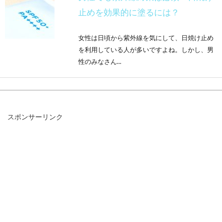
止めを効果的に塗るには？
女性は日頃から紫外線を気にして、日焼け止め
を利用している人が多いですよね。しかし、男
性のみなさん...
敏感肌の改善方法！保湿化粧水が効
スポンサーリンク
果的？プチプラ商品
敏感肌な男性は意外と多く、肌のかゆみや炎症
に悩んでいても、丁寧に対処できていないケー
スもあるようです...
鼻毛カッターはどれにする？パナソ