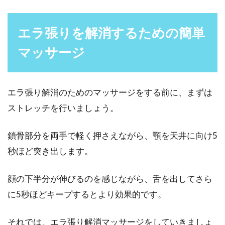
メンズアイテムも活用！
エラ張りを解消するための簡単
鏡を見たときに、「頬はカサカサしているの
に、鼻の上だけはテカッている…」という方は
マッサージ
いませんか？こ...
エラ張り解消のためのマッサージをする前に、まずは
洗顔のし過ぎで乾燥肌になる！乾燥
ストレッチを行いましょう。
肌が招く大人ニキビの対策
鎖骨部分を両手で軽く押さえながら、顎を天井に向け5
清潔の肌を保ちたいという意識は、悪いことで
秒ほど突き出します。
はありません。しかし、洗顔のし過ぎはかえっ
て悪影響にな...
顔の下半分が伸びるのを感じながら、舌を出してさら
に5秒ほどキープするとより効果的です。
眉毛白髪を何とかしたい！黒染めの
それでは、エラ張り解消マッサージをしていきましょ