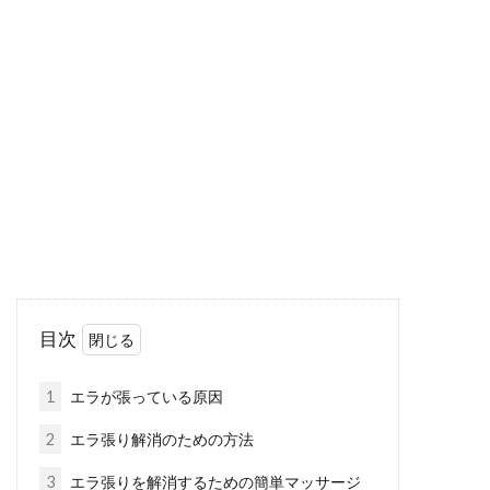
ニック製品を一挙に解説！
鼻から伸びてくる鼻毛を処理するためのアイテ
ムのひとつに、鼻毛カッターがあります。価格
が違うものか...
加齢臭対応のボディソープをご紹
介！資生堂と加齢臭の関係
「最近、枕が臭い…」と奥様に言われたことの
目次
ある男性もいらっしゃるのではないでしょう
か。40歳を過...
1
エラが張っている原因
2
エラ張り解消のための方法
足の臭いが靴下について取れない！
3
エラ張りを解消するための簡単マッサージ