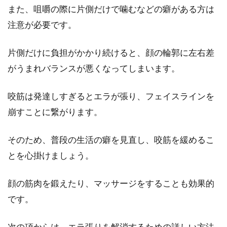
着用は接客マナー違反？
また、咀嚼の際に片側だけで噛むなどの癖がある方は
注意が必要です。
マスクは最近ではさまざまな用途で使われるよ
うになっています。風邪の引き始め、花粉症、
片側だけに負担がかかり続けると、顔の輪郭に左右差
インフルエン...
がうまれバランスが悪くなってしまいます。
咬筋は発達しすぎるとエラが張り、フェイスラインを
オイリー肌？ドライ肌？肌質に合う
崩すことに繋がります。
化粧水を薬局でゲット！
そのため、普段の生活の癖を見直し、咬筋を緩めるこ
男性のスキンケアも注目されていることから、
とを心掛けましょう。
薬局などでも男性向けの商品が店頭に並んでい
ます。いろい...
顔の筋肉を鍛えたり、マッサージをすることも効果的
です。
ヘルスケアなるアプリはご存知？ま
次の項からは、エラ張りを解消するための詳しい方法