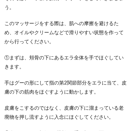
方法とやり方・注意点
う。
眉毛の白髪が増えてきたら、顔の印象が老けて
このマッサージをする際は、肌への摩擦を避けるた
見えてしまうので、早めに対処したいものです
よね。抜いた...
め、オイルやクリームなどで滑りやすい状態を作って
から行ってください。
①まずは、頬骨の下にあるエラ全体を手でほぐしてい
きます。
手はグーの形にして指の第2関節部分をエラに当て、皮
膚の下の筋肉をほぐすように動かします。
皮膚をこするのではなく、皮膚の下に溜まっている老
廃物を押し流すように入念にほぐしてください。