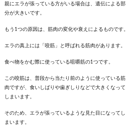
親にエラが張っている方がいる場合は、遺伝による部
リ性？臭う汗はなぜ悪い？
分が大きいです。
汗には、「良い汗」と「悪い汗」があるといわ
れています。「良い汗」は、サラっとしていて
もう1つの原因は、筋肉の変化や衰えによるものです。
ほとんど臭い...
エラの真上には「咬筋」と呼ばれる筋肉があります。
食べ物をかむ際に使っている咀嚼筋の1つです。
角質をジェルで落とせるのか？気に
なるピーリング効果は？
この咬筋は、普段から当たり前のように使っている筋
肉ですが、食いしばりや歯ぎしりなどで大きくなって
お肌の状態によって、年齢よりも若く見えたり
逆に老けて見えたりすることがあります。男性
しまいます。
なら年齢以上...
そのため、エラが張っているような見た目になってし
まいます。
さまざまな用途で使われるマスク！