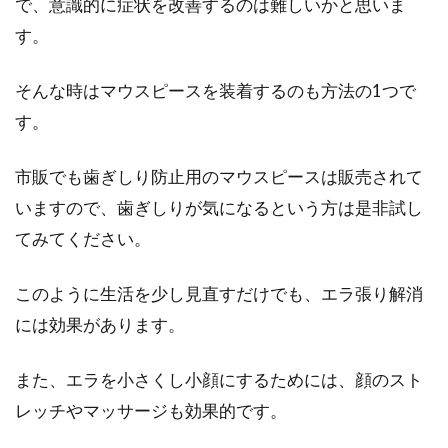
で、意識的に症状を改善するのは難しいかと思いま
簡単にきれいにするやり方
す。
「目鼻立ち」という言葉がありますが、顔の印
象を決めるポイントはまず目元だと言われてい
そんな時はマウスピースを装着するのも方法の1つで
ます。眉毛は...
す。
市販でも歯ぎしり防止用のマウスピースは販売されて
男性のムダ毛処理はどこをすべき？
いますので、歯ぎしりが気になるという方は是非試し
その頻度はどのくらい？
てみてください。
近年では、男性の美意識がとても高く、清潔感
このように生活を少し見直すだけでも、エラ張り解消
のある男性が増えています。そのような男性の
には効果があります。
中には、ムダ...
また、エラを小さくし小顔にするためには、顔のスト
レッチやマッサージも効果的です。
混合肌の正しいスキンケアを伝授！