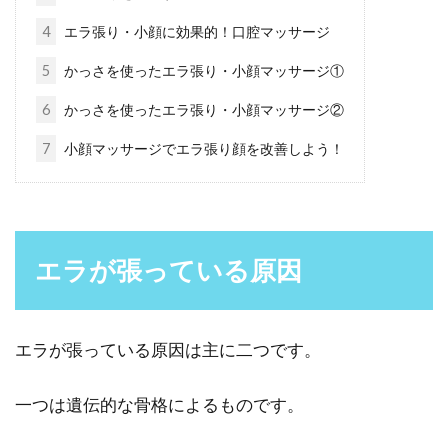
洗濯の仕方で臭いをなくす
4
エラ張り・小顔に効果的！口腔マッサージ
5
かっさを使ったエラ張り・小顔マッサージ①
きちんと洗濯しているのに、靴下から嫌な臭い
がしてしまうことはありませんか。一日履いた
6
かっさを使ったエラ張り・小顔マッサージ②
靴下が強烈に...
7
小顔マッサージでエラ張り顔を改善しよう！
眉毛からイメチェン！長さをmmご
とに変えると印象も変わる！
エラが張っている原因
人の第一印象は、「見た目」でほとんど決まっ
てしまうことをご存知ですか？特に、眉毛はそ
の人がどのよ...
エラが張っている原因は主に二つです。
一つは遺伝的な骨格によるものです。
あなたの汗は酸性？それともアルカ