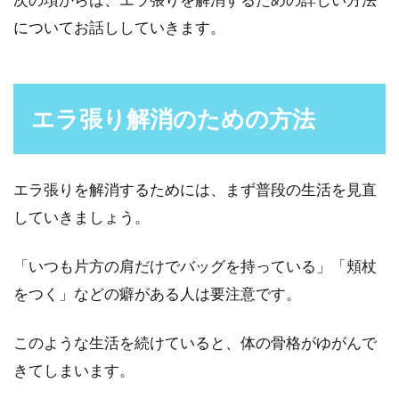
さにスーパー歩数計！
についてお話ししていきます。
「最近運動不足だなぁ」なんておなかの肉をつ
まんで嘆いている方はいませんか？仕事や用事
に追われる日...
エラ張り解消のための方法
マスクの選び方！メガネの方なら曇
エラ張りを解消するためには、まず普段の生活を見直
り止めスポンジつき製品を
していきましょう。
風邪をひいた時や予防のほか、花粉症対策や
「いつも片方の肩だけでバッグを持っている」「頬杖
PM2．5対策など、マスクは様々な場面で必須
をつく」などの癖がある人は要注意です。
のアイテムですよ...
このような生活を続けていると、体の骨格がゆがんで
きてしまいます。
洗顔にかける時間の目安はどのくら