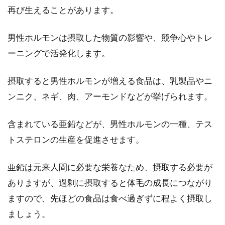
再び生えることがあります。
男性ホルモンは摂取した物質の影響や、競争心やトレ
ーニングで活発化します。
摂取すると男性ホルモンが増える食品は、乳製品やニ
ンニク、ネギ、肉、アーモンドなどが挙げられます。
含まれている亜鉛などが、男性ホルモンの一種、テス
トステロンの生産を促進させます。
亜鉛は元来人間に必要な栄養なため、摂取する必要が
ありますが、過剰に摂取すると体毛の成長につながり
ますので、先ほどの食品は食べ過ぎずに程よく摂取し
ましょう。