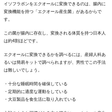
イソフラボンをエクオールに変換できるのは、腸内に
な上司の効果的な対処法
変換機能を持つ「エクオール産生菌」があるからで
職場で働いている人は年齢も幅広く、性格・価
す。
値観・考え方が違った人が集まっていますよ
ね。当然、「こ...
この菌が腸内に存在し、変換される体質を持つ日本人
は約4割ほどです。
臭い玉を口の中に発見！気になる正
エクオールに変換できるかを調べるには、産婦人科あ
体と対処法
るいは簡易キットで調べられますが、男性でこの手法
は難しいでしょう。
疲れが溜まっているとき、口の中、喉の奥に何
か詰まっているような違和感を感じて咳ばらい
・十分な睡眠時間を確保している
をしたら、白い小...
・定期的に適度な運動をしている
・大豆製品を食生活に取り入れている
タイのお土産に人気のハーンの石