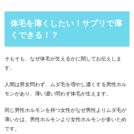
リ防止下地ランキング
体毛を薄くしたい！サプリで薄
男性の中でも、オイリー肌で悩まれている方は
多いでしょう。毎日朝晩しっかりと洗顔してい
くできる！？
るのに、午後...
そもそも、なぜ体毛が生えるかに関してお伝えしま
さまざまな用途で使われるマスク！
す。
着用は接客マナー違反？
人間は男女問わず、ムダ毛を増やし濃くする男性ホル
マスクは最近ではさまざまな用途で使われるよ
モンがあり、薄い濃い問わず体毛が生えます。
うになっています。風邪の引き始め、花粉症、
インフルエン...
同じ男性ホルモンを持つ女性がなぜ男性よりムダ毛が
薄いかは、男性ホルモンより女性ホルモンが多いため
です。
体型診断で理想のサイズを確認しよ