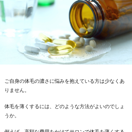
ご自身の体毛の濃さに悩みを抱えている方は少なくあ
りません。
体毛を薄くするには、どのような方法がよいのでしょ
うか。
例えば、高額な費用をかけてサロンで体毛を薄くする