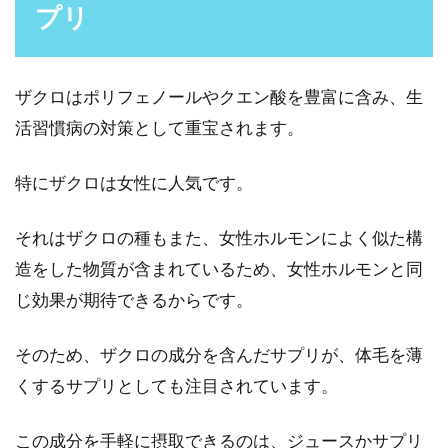
プリ
め！顔にも使えるの？
スクラブの洗顔と言えば何をお使いですか？最
近では男性の美容意識も高まっており、洗顔料
ザクロはポリフェノールやクエン酸を豊富に含み、生
一つとって見...
活習慣病の対策として重宝されます。
特にザクロは女性に人気です。
バスタオルの臭いを解消しよう！驚
それはザクロの種もまた、女性ホルモンによく似た構
きの重曹の消臭力
造をした物質が含まれているため、女性ホルモンと同
きちんとバスタオルを洗濯したはずでも、体を
じ効果が期待できるからです。
拭いている時に嫌な臭いに気が付くことはあり
ませんか？そ...
そのため、ザクロの成分を含んだサプリが、体毛を薄
くするサプリとしても注目されています。
この成分を手軽に摂取できるのは、ジュースかサプリ