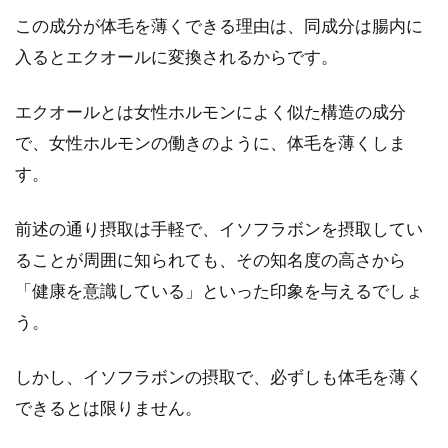
おすすめ商品とお酢の効果
この成分が体毛を薄くできる理由は、同成分は腸内に
入るとエクオールに変換されるからです。
柔軟剤はメンズ向けのタイプも多いですが、そ
れを使うと、肌にかゆみや赤みが現れる方もい
エクオールとは女性ホルモンによく似た構造の成分
ます。実は、...
で、女性ホルモンの働きのように、体毛を薄くしま
す。
匂いで相性が分かる？異性や同性の
前述の通り摂取は手軽で、イソフラボンを摂取してい
知人の匂いが気になる方に
ることが周囲に知られても、その知名度の高さから
「健康を意識している」といった印象を与えるでしょ
近年の遺伝子学の観点などから、男性と女性の
う。
相性が匂いで判別できるということが分かり、
大変話題となりま...
しかし、イソフラボンの摂取で、必ずしも体毛を薄く
できるとは限りません。
ストレスのもとになる！威圧的＆嫌