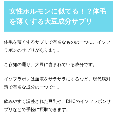
男も必見！産毛の対処法
女性ホルモンに似てる！？体毛
を薄くする大豆成分サプリ
男性のみなさんは、顔の「産毛」を気にしたこ
とありますか？髭は気にするけれど産毛までは
気にしたこと...
体毛を薄くするサプリで有名なものの一つに、イソフ
ラボンのサプリがあります。
ニオイ対策にミョウバンが効く！売
ご存知の通り、大豆に含まれている成分です。
り場所は薬局やスーパー
イソフラボンは血液をサラサラにするなど、現代病対
ミョウバンを知っていますか？理科の実験や、
なすのお漬物づくりで使った経験がある方も多
策で有名な成分の一つです。
いかもしれま...
飲みやすく調整された豆乳や、DHCのイソフラボンサ
プリなどで手軽に摂取できます。
敏感肌のメンズでも使える柔軟剤！