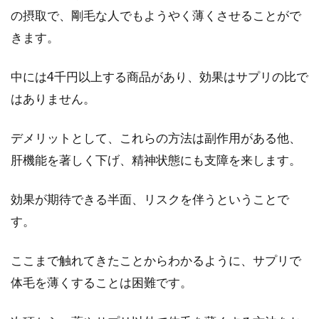
の摂取で、剛毛な人でもようやく薄くさせることがで
きます。
中には4千円以上する商品があり、効果はサプリの比で
はありません。
デメリットとして、これらの方法は副作用がある他、
肝機能を著しく下げ、精神状態にも支障を来します。
効果が期待できる半面、リスクを伴うということで
す。
ここまで触れてきたことからわかるように、サプリで
体毛を薄くすることは困難です。