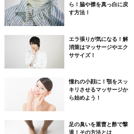
ら！脇や襟を真っ白に戻
す方法！
エラ張りが気になる！解
消策はマッサージやエク
ササイズ！
憧れの小顔に！顎をスッ
キリさせるマッサージか
ら始めよう！
足の臭いを重曹と酢で撃
退！その方法とは