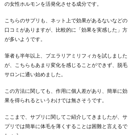
の女性ホルモンを活発化させる成分です。
こちらのサプリも、ネット上で効果があるないなどの
口コミがありますが、比較的に「効果を実感した」方
が多いようです。
筆者も半年以上、プエラリアミリフィカを試しました
が、こちらもあまり変化を感じることができず、脱毛
サロンに通い始めました。
この方法に関しても、作用に個人差があり、簡単に効
果を得られるというわけでは無さそうです。
ここまで、サプリに関してご紹介してきましたが、サ
プリでは簡単に体毛を薄くすることは困難と言えるで