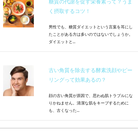
糖質の代謝を促す栄養素って？うま
く摂取するコツ！
男性でも、糖質ダイエットという言葉を耳にし
たことがある方は多いのではないでしょうか。
ダイエットと...
古い角質を除去する酵素洗顔やピー
リングって効果あるの？
顔の古い角質が原因で、思わぬ肌トラブルにな
りかねません。清潔な肌をキープするために
も、古くなった...