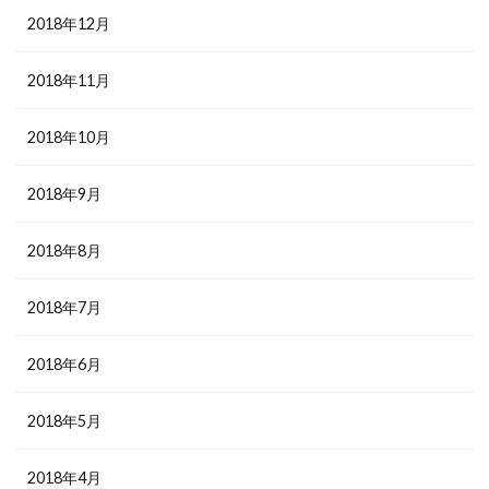
2018年12月
2018年11月
2018年10月
2018年9月
2018年8月
2018年7月
2018年6月
2018年5月
2018年4月