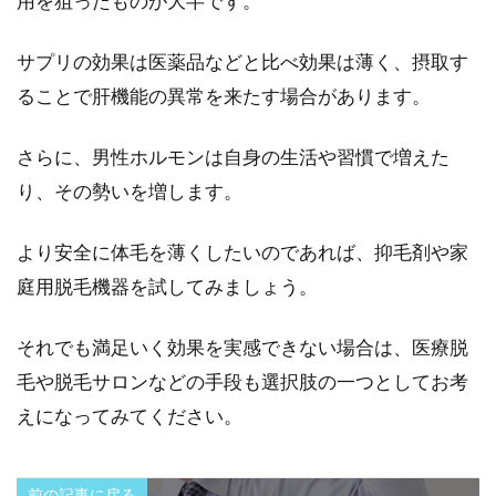
用を狙ったものが大半です。
サプリの効果は医薬品などと比べ効果は薄く、摂取す
ることで肝機能の異常を来たす場合があります。
さらに、男性ホルモンは自身の生活や習慣で増えた
り、その勢いを増します。
より安全に体毛を薄くしたいのであれば、抑毛剤や家
庭用脱毛機器を試してみましょう。
それでも満足いく効果を実感できない場合は、医療脱
毛や脱毛サロンなどの手段も選択肢の一つとしてお考
えになってみてください。
前の記事に戻る