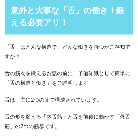
ですね。女性は、思いのほか男性の口元をチェ
意外と大事な「舌」の働き！鍛
ックしていて...
える必要アリ！
睡眠不足を解消しないと起きる睡眠
「舌」はどんな構造で、どんな働きを持つかご存知で
負債！影響する期間は？
すか？
仕事で忙しい毎日を送っている男性が多い中、
舌の筋肉を鍛えるお話の前に、予備知識として簡単に
慢性的な睡眠不足に陥っている方も多いのでは
「舌の構造と働き」をご説明します。
ないでしょうか。...
舌は、主に2つの筋で構成されています。
舌に歯型がある人はむくみや食いし
舌の形を変える「内舌筋」と舌を前後に動かす「外舌
ばりが原因？改善方法は？
筋」の2つの筋群です。
ふと鏡を見てみると、舌に歯型がついているこ