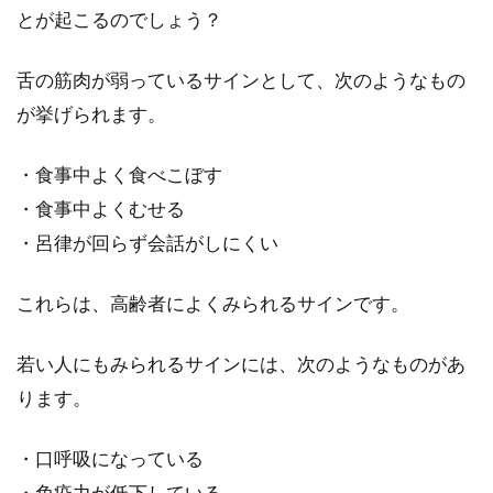
んか？もしかしたら、その原因は歯石にあるか
とが起こるのでしょう？
もしれません...
舌の筋肉が弱っているサインとして、次のようなもの
が挙げられます。
ゴミ箱のイヤな臭いを消したい方必
・食事中よく食べこぼす
見！効果的に洗う方法は？
・食事中よくむせる
燃えるゴミの日に、ゴミをまとめて捨てたはず
・呂律が回らず会話がしにくい
なのに、「ゴミ箱自体が臭い…」というお悩み
をお持ちの方もい...
これらは、高齢者によくみられるサインです。
若い人にもみられるサインには、次のようなものがあ
一人暮らしの男性必見！雑巾や洗濯
ります。
物についた雑巾臭の取り方
・口呼吸になっている
一人暮らしの男性は、洗濯を頻繁にしない、と
・免疫力が低下している