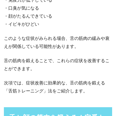
いう方も多いと思います。そのため、使用して
・口臭が気になる
いる雑巾の臭...
・顔がたるんできている
・イビキがひどい
ストレスが原因！？息苦しい時には
このような症状がみられる場合、舌の筋肉の緩みや衰
ここのツボを押してみよう
えが関係している可能性があります。
現代はストレス社会なため、ノンストレスで生
舌の筋肉を鍛えることで、これらの症状を改善するこ
きるのはまず無理でしょう。どんなに楽天的に
見える人でも...
とができます。
次項では、症状改善に効果的な、舌の筋肉を鍛える
雑菌だらけ！？歯ブラシの除菌には
「舌筋トレーニング」法をご紹介します。
哺乳瓶消毒用ミルトン
日頃皆さんが歯磨きに使っている歯ブラシです