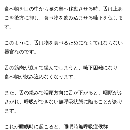
ンド」をご存知でしょうか。その名前の通り、
食べ物を口の中から喉の奥へ移動させる時、舌は上あ
歯ブラシの収...
ごを後方に押し、食べ物を飲み込ませる嚥下を促しま
す。
初めのヘルスケアはウォーキング！
このように、舌は物を食べるためになくてはならない
歩数と距離の関係はある？
器官なのです。
歳を重ねるごとに気になってくるものにヘルス
舌の筋肉が衰えて緩んでしまうと、嚥下困難になり、
ケアがありますよね。「若い頃は健康なんて気
食べ物が飲み込めなくなります。
にせずに元気...
また、舌の緩みで咽頭方向に舌が下がると、咽頭がふ
さがれ、呼吸ができない無呼吸状態に陥ることがあり
髪の毛を溶かす商品でパイプ詰まり
ます。
解消！ヘアケア法もご紹介
これが睡眠時に起こると、睡眠時無呼吸症候群
洗面所は、トイレやキッチンの流しとは違い、