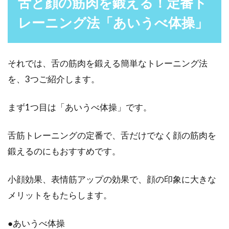
舌と顔の筋肉を鍛える！定番ト
が、実は雑菌だらけになっているかもしれませ
ん。歯ブラシ...
レーニング法「あいうべ体操」
それでは、舌の筋肉を鍛える簡単なトレーニング法
清潔不潔の区別はどこでしてるの？
を、3つご紹介します。
基準を知って清潔男子に！
人に会ったときに、パッと感じる印象は誰しも
まず1つ目は「あいうべ体操」です。
ありますよね。その中には、「清潔そうだな」
や「何となく...
舌筋トレーニングの定番で、舌だけでなく顔の筋肉を
鍛えるのにもおすすめです。
小顔効果、表情筋アップの効果で、顔の印象に大きな
メリットをもたらします。
●あいうべ体操