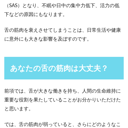
汚れが目立ちにくいため、気付かないうちに少
（SAS）となり、不眠や日中の集中力低下、活力の低
しずつ汚くなって...
下などの原因にもなります。
舌の筋肉を衰えさせてしまうことは、日常生活や健康
舌のむくみが気になる！原因を取り
に意外にも大きな影響を及ぼすのです。
除くための改善方法は？
舌を見れば自分の体の異変にすぐ気づくことが
あなたの舌の筋肉は大丈夫？
できます。鏡で舌をチェックした時に、「普段
と比べて舌が...
前項では、舌が大きな働きを持ち、人間の生命維持に
重要な役割を果たしていることがお分かりいただけた
歯石除去を歯医者で受けよう！その
と思います。
予約から治療までご紹介！
では、舌の筋肉が弱っていると、さらにどのようなこ
口臭の嫌な臭いや、歯茎からの出血はありませ