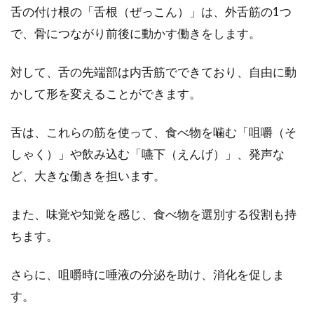
舌の付け根の「舌根（ぜっこん）」は、外舌筋の1つ
とはありませんか？ボコボコと舌に跡がついて
いると、病気...
で、骨につながり前後に動かす働きをします。
対して、舌の先端部は内舌筋でできており、自由に動
かして形を変えることができます。
清潔感が漂う男性になるには？特徴
を知ることが大切！
舌は、これらの筋を使って、食べ物を噛む「咀嚼（そ
清潔感が漂う男性というのは、女性から印象が
しゃく）」や飲み込む「嚥下（えんげ）」、発声な
良いようにうけとめられると考えられていま
ど、大きな働きを担います。
す。女性からみ...
また、味覚や知覚を感じ、食べ物を選別する役割も持
ちます。
歯ブラシスタンドが使える！無印の
歯ブラシスタンド活用術
さらに、咀嚼時に唾液の分泌を助け、消化を促しま
す。
無印良品の中で人気商品の1つ「歯ブラシスタ