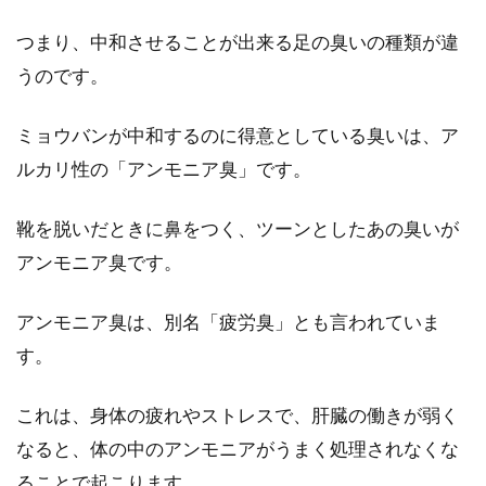
つまり、中和させることが出来る足の臭いの種類が違
汗をかいたら服を乾かすだけ？臭い
うのです。
対策をしっかりと！
ミョウバンが中和するのに得意としている臭いは、ア
汗をかいて、洋服がビショビショになってしま
ったら、着たまま乾かしている方はいますか？
ルカリ性の「アンモニア臭」です。
子供のころは...
靴を脱いだときに鼻をつく、ツーンとしたあの臭いが
アンモニア臭です。
ミョウバン水で靴を除菌！その他さ
アンモニア臭は、別名「疲労臭」とも言われていま
まざまな消臭方法もご紹介
す。
たとえどんなにイケメンだとしても、飲食店な
どで靴を脱いだ瞬間に足の臭いが漂うような人
これは、身体の疲れやストレスで、肝臓の働きが弱く
は幻滅してしまい...
なると、体の中のアンモニアがうまく処理されなくな
ることで起こります。