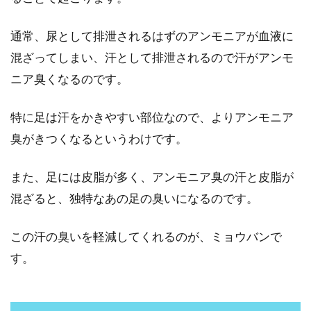
もう気にならない？！加齢臭対策に
通常、尿として排泄されるはずのアンモニアが血液に
は「有酸素運動」が効果的
混ざってしまい、汗として排泄されるので汗がアンモ
ニア臭くなるのです。
男性が年齢を重ねていくうえで、「加齢臭問
題」は避けることができない悩みのひとつです
特に足は汗をかきやすい部位なので、よりアンモニア
よね。周囲の人...
臭がきつくなるというわけです。
また、足には皮脂が多く、アンモニア臭の汗と皮脂が
混ざると、独特なあの足の臭いになるのです。
この汗の臭いを軽減してくれるのが、ミョウバンで
す。