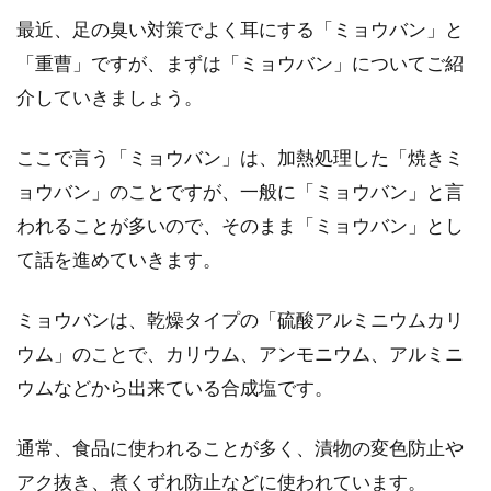
最近、足の臭い対策でよく耳にする「ミョウバン」と
美容ローラーはどんな効果がある
「重曹」ですが、まずは「ミョウバン」についてご紹
の？種類や使い方
介していきましょう。
ここ数年で、人気を集めている美容ローラーで
ここで言う「ミョウバン」は、加熱処理した「焼きミ
すが、実は女性だけでなく男性にもおすすめな
ョウバン」のことですが、一般に「ミョウバン」と言
美容グッズです。...
われることが多いので、そのまま「ミョウバン」とし
て話を進めていきます。
興味深い！マスクの色や形によって
ミョウバンは、乾燥タイプの「硫酸アルミニウムカリ
外見の印象はどう変わる？
ウム」のことで、カリウム、アンモニウム、アルミニ
ウムなどから出来ている合成塩です。
最近では、花粉や風邪などの季節や場面を問わ
ず、マスクがよく使われていますよね。ファッ
通常、食品に使われることが多く、漬物の変色防止や
ション感覚で...
アク抜き、煮くずれ防止などに使われています。