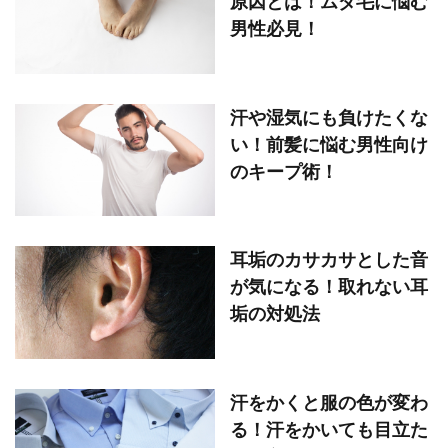
原因とは！ムダ毛に悩む
男性必見！
汗や湿気にも負けたくな
い！前髪に悩む男性向け
のキープ術！
耳垢のカサカサとした音
が気になる！取れない耳
垢の対処法
汗をかくと服の色が変わ
る！汗をかいても目立た