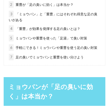
2
重曹が「足の臭いに効く」は本当か？
すね毛処理は「バリカンですく」！
3
「ミョウバン」と「重曹」にはそれぞれ得意な足の臭
いがある
手軽で効果的な処理方法
4
「重曹」が効果を発揮する足の臭いとは？
皆さんはすね毛の処理をどうしていますか？暖
5
ミョウバンや重曹を使った「足湯」で臭い対策
かい季節になって短パンを履きたいけれど、ボ
ウボウのすね...
6
手軽にできる！ミョウバンや重曹を使う足の臭い対策
7
足の臭いでミョウバンと重曹を使い分けよう
加齢臭には消臭剤がおすすめ！置き
型タイプの選び方と使用例
ミョウバンが「足の臭いに効
男性が年齢を重ねていくことで、悩まされるの
が「加齢臭」ですよね。独特なニオイが発生し
く」は本当か？
ますが、自分...