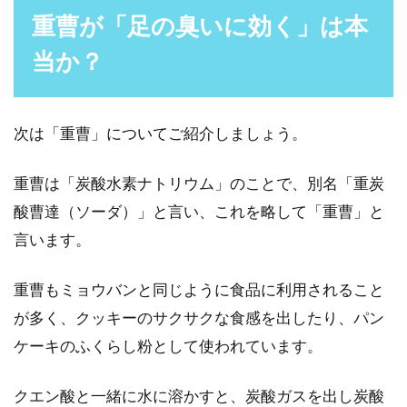
重曹が「足の臭いに効く」は本
手術するのはまだ早い！エラ張り顔
当か？
に有効な筋肉をほぐす方法
「顔が大きく見える」、「なりたいヘアスタイ
次は「重曹」についてご紹介しましょう。
ルが似合わない」などの理由から、エラが張っ
ていることに悩ん...
重曹は「炭酸水素ナトリウム」のことで、別名「重炭
酸曹達（ソーダ）」と言い、これを略して「重曹」と
言います。
もてる男の基準にもなる清潔と不
潔！果たしてその概念とは？
重曹もミョウバンと同じように食品に利用されること
が多く、クッキーのサクサクな食感を出したり、パン
「〇〇さんって清潔感があって素敵！」「××さ
ケーキのふくらし粉として使われています。
んは不潔っぽくて無理！」こういった言葉をち
またの...
クエン酸と一緒に水に溶かすと、炭酸ガスを出し炭酸