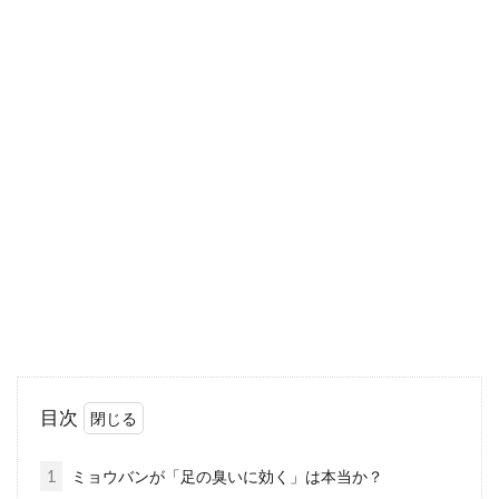
敏感肌でも美白の肌を手に入れる！
男性におすすめのパック！
女性がパックなどで肌のお手入れをすることは
珍しいことではありませんが、最近では男性で
もそう思う方が増...
目の下が黒い？老け顔の原因「くす
み」や「クマ」を撃退！
美容に関心の高い女性だけに限らず、男性にと
目次
っても「くすみ」や「クマ」は気になるもので
すよね。目の...
1
ミョウバンが「足の臭いに効く」は本当か？