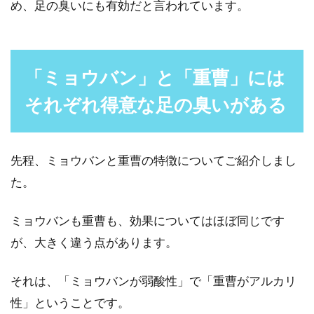
め、足の臭いにも有効だと言われています。
汗を拭くタオルは濡れた状態がベス
ト！？その理由とは
「ミョウバン」と「重曹」には
暑い夏の時期になると、汗がだらだらと流れて
それぞれ得意な足の臭いがある
しまうことありますよね。汗は放っておくとニ
オイの原因に...
先程、ミョウバンと重曹の特徴についてご紹介しまし
た。
石鹸の泡立ては必要ない！手も顔も
体も泡ポンプで時短する！
ミョウバンも重曹も、効果についてはほぼ同じです
が、大きく違う点があります。
石鹸を泡立てるのは意外と大変です。時間もか
かりますし、きめ細かい泡をつくるのも難しい
それは、「ミョウバンが弱酸性」で「重曹がアルカリ
ですよね。...
性」ということです。