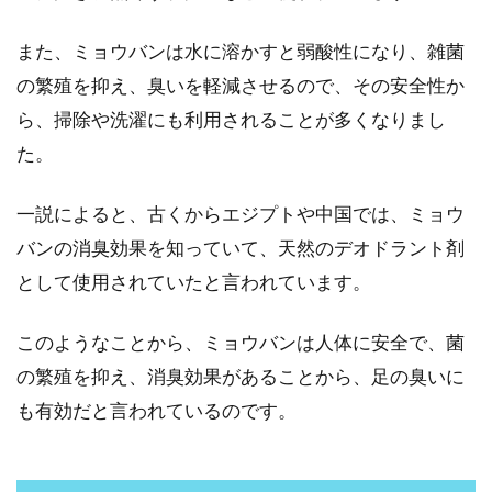
また、ミョウバンは水に溶かすと弱酸性になり、雑菌
自宅でできるエラをなくす簡単マッ
の繁殖を抑え、臭いを軽減させるので、その安全性か
サージをご紹介！
ら、掃除や洗濯にも利用されることが多くなりまし
エラは遺伝によるもので、なくすことなんてで
た。
きないと言われがちですが、必ずしもそうとは
限りません。...
一説によると、古くからエジプトや中国では、ミョウ
バンの消臭効果を知っていて、天然のデオドラント剤
として使用されていたと言われています。
耳垢が湿っている原因とは？知って
おくべき耳垢の実態！
このようなことから、ミョウバンは人体に安全で、菌
の繁殖を抑え、消臭効果があることから、足の臭いに
男性の皆さんは、自分の耳垢（みみあか）を気
も有効だと言われているのです。
にしたことはありますか？耳垢には「乾いてい
るタイプ」と...