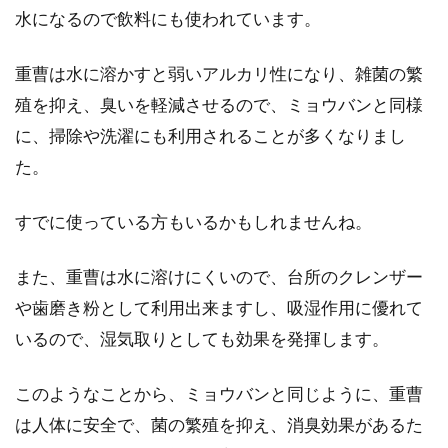
水になるので飲料にも使われています。
皮脂による顔のテカリを抑えるに
重曹は水に溶かすと弱いアルカリ性になり、雑菌の繁
は？化粧下地が一発で解決！
殖を抑え、臭いを軽減させるので、ミョウバンと同様
おしゃれ男子が急増する今、そんなニーズに応
に、掃除や洗濯にも利用されることが多くなりまし
えるように男性用の化粧品も続々登場していま
た。
すね。それと...
すでに使っている方もいるかもしれませんね。
オイリー肌の男性におすすめ！テカ
また、重曹は水に溶けにくいので、台所のクレンザー
リ防止下地ランキング
や歯磨き粉として利用出来ますし、吸湿作用に優れて
いるので、湿気取りとしても効果を発揮します。
男性の中でも、オイリー肌で悩まれている方は
多いでしょう。毎日朝晩しっかりと洗顔してい
このようなことから、ミョウバンと同じように、重曹
るのに、午後...
は人体に安全で、菌の繁殖を抑え、消臭効果があるた