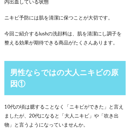
内出血している状態
運動で小顔を目指そう！
ニキビ予防には肌を清潔に保つことが大切です。
集合写真などを撮ると、自分の顔だけ大きく感
じることはないでしょうか。隣の人と比べてし
今回ご紹介するlushの洗顔料は、肌を清潔にし調子を
まい、どうに...
整える効果が期待できる商品がたくさんあります。
汗をかくほどカロリーが消費でき
る！？汗とカロリーの関係
男性ならではの大人ニキビの原
因①
汗をかけばかくほど、カロリーが消費されるイ
メージありませんか？「夏などに暑くて出る汗
は、カロリー...
10代の頃は臆することなく「ニキビができた」と言え
ましたが、20代になると「大人ニキビ」や「吹き出
物」と言うようになっていませんか。
表情筋トレーニングはシワやたるみ