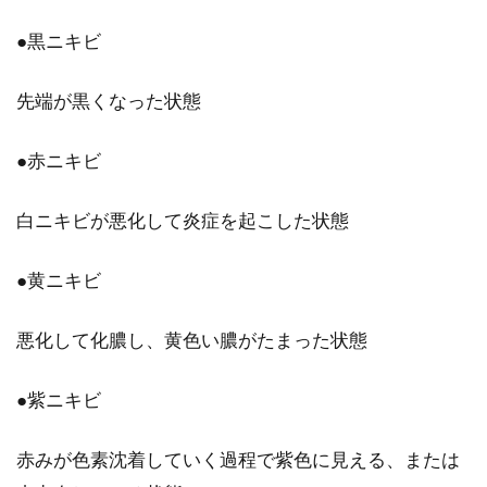
ニック製品を一挙に解説！
●黒ニキビ
鼻から伸びてくる鼻毛を処理するためのアイテ
先端が黒くなった状態
ムのひとつに、鼻毛カッターがあります。価格
が違うものか...
●赤ニキビ
白ニキビが悪化して炎症を起こした状態
鼻毛のお手入れは慎重に！入口部分
の処理だけで十分！？
●黄ニキビ
不意に鼻の入口から顔を出す一本の鼻毛。これ
悪化して化膿し、黄色い膿がたまった状態
には、「99パーセント手中に収めた彼女の気持
ちも離れて...
●紫ニキビ
赤みが色素沈着していく過程で紫色に見える、または
顔の大きさに悩める男性必見！舌の