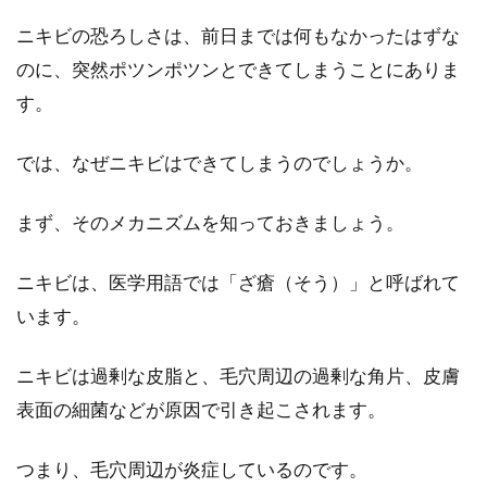
るの困った悩みを解決！
ニキビの恐ろしさは、前日までは何もなかったはずな
のに、突然ポツンポツンとできてしまうことにありま
「眉毛を剃った場所が青い！」こんな失敗をし
す。
てしまった男性は、少なくないのではないでし
ょうか。...
では、なぜニキビはできてしまうのでしょうか。
まず、そのメカニズムを知っておきましょう。
洗顔方法を見直そう！正しいメンズ
スキンケアとは？
ニキビは、医学用語では「ざ瘡（そう）」と呼ばれて
います。
最近では、美容に関心を持つ男性の方も増加傾
向にあるようです。需要に応えるように、お店
ニキビは過剰な皮脂と、毛穴周辺の過剰な角片、皮膚
やネットでは...
表面の細菌などが原因で引き起こされます。
つまり、毛穴周辺が炎症しているのです。
清潔感が漂う男性になるには？特徴