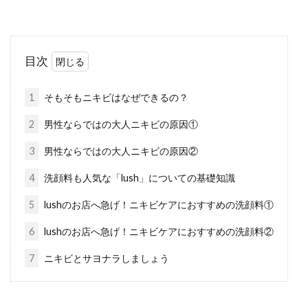
をランキングから抜粋！
男女問わず人気の石鹸の香り。気持ち安らぐい
目次
い匂いですよね。手を洗うこと意外にも、顔や
体を洗う...
1
そもそもニキビはなぜできるの？
2
男性ならではの大人ニキビの原因①
加齢臭に効果あり！おすすめの洗剤
3
男性ならではの大人ニキビの原因②
と柔軟剤をご紹介
4
洗顔料も人気な「lush」についての基礎知識
5
lushのお店へ急げ！ニキビケアにおすすめの洗顔料①
年齢を重ねるごとに気になってくるのが「加齢
臭」ですね。加齢臭は40代あたりから目立ち始
6
lushのお店へ急げ！ニキビケアにおすすめの洗顔料②
めますが、...
7
ニキビとサヨナラしましょう
鼻毛を抜くと痛いのはなぜ！？正し