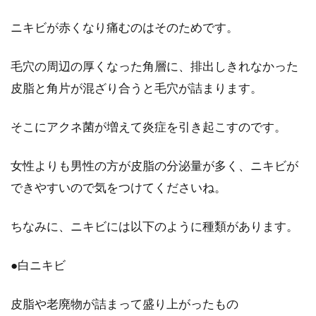
を知ることが大切！
ニキビが赤くなり痛むのはそのためです。
清潔感が漂う男性というのは、女性から印象が
毛穴の周辺の厚くなった角層に、排出しきれなかった
良いようにうけとめられると考えられていま
す。女性からみ...
皮脂と角片が混ざり合うと毛穴が詰まります。
そこにアクネ菌が増えて炎症を引き起こすのです。
洗髪の頻度を見直そう！頭皮の臭い
女性よりも男性の方が皮脂の分泌量が多く、ニキビが
が改善できるかも？
できやすいので気をつけてくださいね。
男性のみなさんは、洗髪の頻度を気にしたこと
がありますか？そして、男性の場合は特に頭皮
ちなみに、ニキビには以下のように種類があります。
の臭いを気に...
●白ニキビ
皮脂や老廃物が詰まって盛り上がったもの
鼻毛カッターはどれにする？パナソ