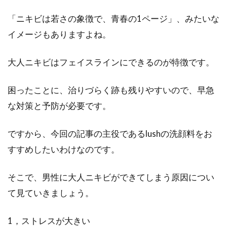
に効果あり！？やり方とは
「ニキビは若さの象徴で、青春の1ページ」、みたいな
歳を重ねるごとに、ハリがなくなりたるむ顔。
イメージもありますよね。
その原因は、加齢と共に表情筋が減ってしまう
ことが理由の...
大人ニキビはフェイスラインにできるのが特徴です。
困ったことに、治りづらく跡も残りやすいので、早急
眉毛を整える方法！カミソリやハサ
な対策と予防が必要です。
ミは百均で揃う物でOK！
ですから、今回の記事の主役であるlushの洗顔料をお
眉毛が濃いことに悩んでおり、整えたいがどう
すすめしたいわけなのです。
していいかわからないという男性もいらっしゃ
ると思います。...
そこで、男性に大人ニキビができてしまう原因につい
て見ていきましょう。
すね毛の処理には「すきカミソリ」
1，ストレスが大きい