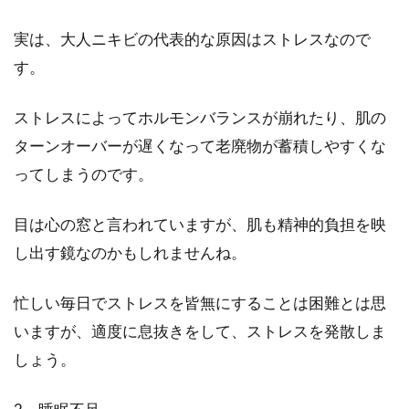
を！100均商品がおすすめ
実は、大人ニキビの代表的な原因はストレスなので
すね毛の濃さを気にして、処理しようと思って
す。
いる男性はいませんか？ショートパンツのよう
に足を出す服...
ストレスによってホルモンバランスが崩れたり、肌の
ターンオーバーが遅くなって老廃物が蓄積しやすくな
ってしまうのです。
汗をかいた服を放置してしまった！
そんな時の対処法を伝授！
目は心の窓と言われていますが、肌も精神的負担を映
し出す鏡なのかもしれませんね。
びっしょりと汗をかいた服。うっかり洗い忘れ
て、放置してしまった経験はありませんか？
忙しい毎日でストレスを皆無にすることは困難とは思
「雑巾のよ...
いますが、適度に息抜きをして、ストレスを発散しま
しょう。