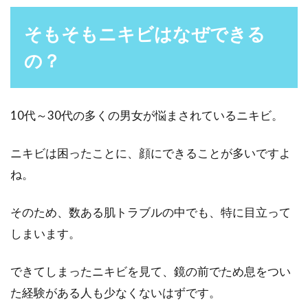
い鼻毛処理の方法を教えて
そもそもニキビはなぜできる
鼻毛を抜くと痛い思いをすると分かっていて
の？
も、何度か自分の鼻毛を抜いたことがあるとい
う男性は多いのでは...
10代～30代の多くの男女が悩まされているニキビ。
すね毛の処理は何でする？おすすめ
ニキビは困ったことに、顔にできることが多いですよ
のボディーシェーバー
ね。
おしゃれで清潔感のある男性は、美容にも力を
そのため、数ある肌トラブルの中でも、特に目立って
注いでいます。現代では、毛深いことと男性ら
しまいます。
しさは、必ず...
できてしまったニキビを見て、鏡の前でため息をつい
た経験がある人も少なくないはずです。
眉毛を剃ったら青い！男性にあるあ