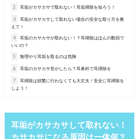
2
耳垢がカサカサで取れない！耳垢掃除を知ろう！
ミョウバン水を使っての消臭！ペッ
3
耳垢がカサカサして取れない場合の安全な取り方を教
トの気になる臭い対策に！
えて！
ペットを家の中で飼っているご家庭は多いです
4
耳垢のカサカサが取れない！？耳掃除はほんの数回で
よね。家の中でペットを飼っていて困ることの
いいの？
ひとつに、オ...
5
無理やり耳垢を取るのは危険
6
耳垢のカサカサ音がしたら？耳鼻科で耳掃除を
ダイエットに筋トレをして男らしい
7
耳掃除は頻繁に行わなくても大丈夫！安全に耳掃除を
しよう！
身体を手に入れよう！
中年になってくると、若いころのような筋肉は
段々と衰えてきて、逆にお腹が出てきたことが
気になってしまう...
耳垢がカサカサして取れない！
カサカサになる原因は一体何？