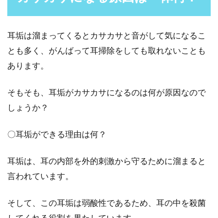
マスクの選び方！メガネの方なら曇
り止めスポンジつき製品を
耳垢は溜まってくるとカサカサと音がして気になるこ
とも多く、がんばって耳掃除をしても取れないことも
風邪をひいた時や予防のほか、花粉症対策や
あります。
PM2．5対策など、マスクは様々な場面で必須
のアイテムですよ...
そもそも、耳垢がカサカサになるのは何が原因なので
しょうか？
体毛が濃くなるとコンプレックス
〇耳垢ができる理由は何？
に…男性ホルモンが原因？
耳垢は、耳の内部を外的刺激から守るために溜まると
男性と女性を比較しても、一般的に男性の方が
言われています。
体毛が濃くなる傾向にあることは誰もが分かる
ことですね。...
そして、この耳垢は弱酸性であるため、耳の中を殺菌
してくれる役割を果たしています。