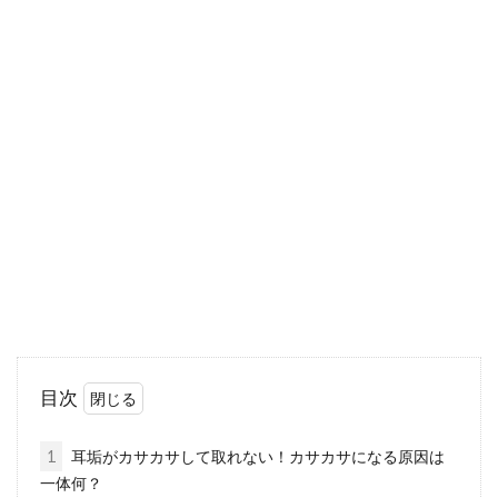
オイリー肌向けのスキンケアアイテ
ム！おすすめの市販品は？
男性は女性と比較すると、皮脂の分泌量が約2
倍もあると言われています。一方、お肌に含ま
れる水分量は...
鼻毛のお手入れは慎重に！入口部分
の処理だけで十分！？
不意に鼻の入口から顔を出す一本の鼻毛。これ
目次
には、「99パーセント手中に収めた彼女の気持
ちも離れて...
1
耳垢がカサカサして取れない！カサカサになる原因は
一体何？