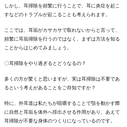
しかし、耳掃除を頻繁に行うことで、耳に炎症を起こ
ミョウバンで嫌なニオイを消臭！靴
すなどのトラブルが起こることも考えられます。
のニオイ対策に最適！
ここでは、耳垢がカサカサで取れないからと言って、
男性の悩みの中でも上位に食い込んでくるであ
頻繁に耳垢掃除を行うのではなく、まずは方法を知る
ろう、靴のニオイ。靴のニオイにお悩みの方
は、足が蒸れる...
ことからはじめてみましょう。
〇耳掃除をやり過ぎるとどうなるの？
なぜ汗がアンモニア臭い？臭いが落
多くの方が驚くと思いますが、実は耳掃除は不要であ
ちない服の洗濯法も伝授！
るという考えがあることをご存知ですか？
体臭が気になると言う方は、特に男性の中には
多くいらっしゃることでしょう。なかには、汗
特に、外耳道は私たちが咀嚼することで顎を動かす際
をかくとアン...
に自然と耳垢を体外へ排出させる作用があり、あえて
耳掃除が不要な身体のつくりになっているのです。