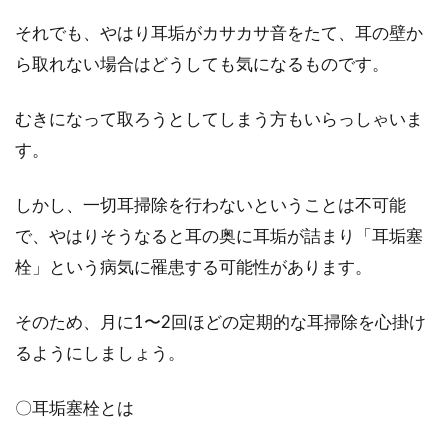
バスタオルが臭い？嫌な臭いを取る
それでも、やはり耳垢がカサカサ音をたて、耳の壁か
方法や洗濯槽の掃除方法
ら取れない場合はどうしても気になるものです。
普段使っているバスタオルで、生乾きなどの嫌
むきになって取ろうとしてしまう方もいらっしゃいま
な臭いがするということはありませんか？嫌な
す。
臭いがするバ...
しかし、一切耳掃除を行わないということは不可能
で、やはりそうなると耳の奥に耳垢が詰まり「耳垢塞
「メンズスキンケア」ランキング！
栓」という病気に罹患する可能性があります。
20代からの美肌対策！
そのため、月に1〜2回ほどの定期的な耳掃除を心掛け
キレイな肌は男女問わず、人に好印象を与える
るようにしましょう。
ものです。肌のキレイさは、仕事やプライベー
トなど色々な...
〇耳垢塞栓とは