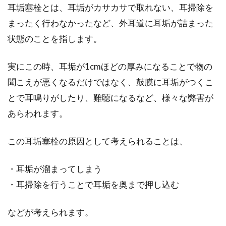
耳垢塞栓とは、耳垢がカサカサで取れない、耳掃除を
「ハーンの石鹸」！バンコク土産で
まったく行わなかったなど、外耳道に耳垢が詰まった
断トツの人気なんですよ！
状態のことを指します。
「微笑みの国タイ」の観光資源に満ち溢れた首
実にこの時、耳垢が1cmほどの厚みになることで物の
都「バンコク」は、人気の観光スポットとして
知られています。...
聞こえが悪くなるだけではなく、鼓膜に耳垢がつくこ
とで耳鳴りがしたり、難聴になるなど、様々な弊害が
あらわれます。
マスクの効果的使用法！ダイエット
この耳垢塞栓の原因として考えられることは、
を成功に導く運動をご紹介
現在、ちまたにはダイエットに関する情報があ
・耳垢が溜まってしまう
ふれています。専門家の人のご意見を交えて食
・耳掃除を行うことで耳垢を奥まで押し込む
事制限もの、...
などが考えられます。