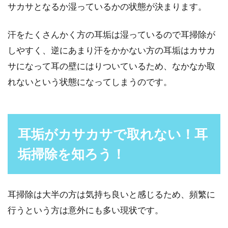
サカサとなるか湿っているかの状態が決まります。
石鹸で洗髪！石鹸シャンプーと普通
のシャンプーの違いって？
汗をたくさんかく方の耳垢は湿っているので耳掃除が
しやすく、逆にあまり汗をかかない方の耳垢はカサカ
石鹸で髪を洗う石鹸シャンプー。市販のシャン
サになって耳の壁にはりついているため、なかなか取
プーよりも髪や頭皮への負担が少なく、また時
れないという状態になってしまうのです。
間をかけて傷...
洗髪の頻度を見直そう！頭皮の臭い
耳垢がカサカサで取れない！耳
が改善できるかも？
垢掃除を知ろう！
男性のみなさんは、洗髪の頻度を気にしたこと
がありますか？そして、男性の場合は特に頭皮
耳掃除は大半の方は気持ち良いと感じるため、頻繁に
の臭いを気に...
行うという方は意外にも多い現状です。