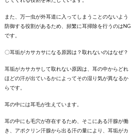
脂肪をつまむと痛い！原因と対処法
また、万一虫が外耳道に入ってしまうことのないよう
でダイエットに繋げよう
防御する役割があるため、頻繁に耳掃除を行うのはNG
です。
中年になってくると、運動不足や仕事のストレ
スなどで若いころとは違った体形になっている
ことに気づくこと...
〇耳垢がカサカサになる原因は？取れないのはなぜ？
耳垢がカサカサして取れない原因は、耳の中からどれ
ヘルメットの蒸れ防止対策をしよ
ほどの汗が出ているかによってその湿り気が異なるか
う！バイクでハゲないために
らです。
男のロマンに「バイク」を挙げる方もいるので
耳の中には耳毛が生えています。
はないでしょうか。しかし、最近ではある理由
から男性のバ...
耳の中にも毛穴が存在するため、そこにある汗腺が働
き、アポクリン汗腺から出る汗の量により、耳垢がカ