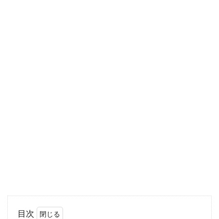
しないか気になるところですよね。父方も母方
も歯並びが悪...
舌の筋肉を鍛えるメリットとは？注
目の舌筋トレーニング効果
いま注目されている、舌の筋肉を鍛える「舌筋
トレーニング」をご存知ですか？腹筋や上腕筋
を鍛えるのと...
歯石除去にかかる料金はいくら？通
院回数はどれくらい？
皆さんは歯石除去を行っていますか。放ってお
目次