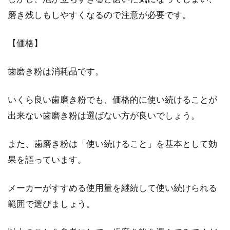
は、歯石がた...
磨き残しもしやすくなるので注意が必要です。
【価格】
舌がかゆい！我慢できないそのかゆ
歯磨き粉は消耗品です。
みはいったい何が原因？
いくら良い歯磨き粉でも、価格的に使い続けることが
舌がかゆいことありませんか？舌のかゆみは、
掻くこともできず、我慢のならない何ともいえ
出来ない歯磨き粉は選ばない方が良いでしょう。
ない不快感が...
また、歯磨き粉は「使い続けること」を基本として効
果を謳っています。
歯ブラシの消毒は保育園でしてる？
子供が使うものは清潔に！
メーカーがすすめる使用量を継続して使い続けられる
範囲で選びましょう。
共働きが当たり前になりつつある時代ですね。
それに伴い、子育てに協力的なパパさんも増え