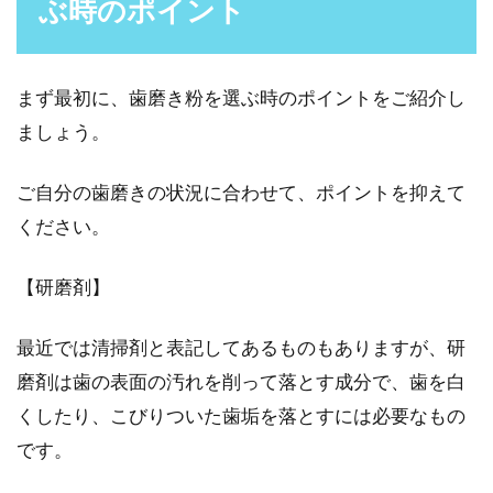
ぶ時のポイント
いると、病気...
まず最初に、歯磨き粉を選ぶ時のポイントをご紹介し
正しい歯ブラシの洗い方！洗剤を使
ましょう。
用する方法はアリ？ナシ？
ご自分の歯磨きの状況に合わせて、ポイントを抑えて
あなたは歯を磨いた後、歯ブラシを洗っていま
ください。
すか？歯みがき後の歯ブラシは、水洗いをする
だけでは不十...
【研磨剤】
最近では清掃剤と表記してあるものもありますが、研
舌がヒリヒリして赤い斑点がある！
磨剤は歯の表面の汚れを削って落とす成分で、歯を白
こんな時の原因と対処法
くしたり、こびりついた歯垢を落とすには必要なもの
です。
「舌がヒリヒリ痛い」、「舌に赤い斑点ができ
ている」など舌の悩みをお持ちの方はいないで