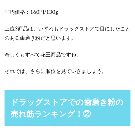
歯を保つため...
平均価格：160円/130g
上位3商品は、いずれもドラッグストアで目にしたこと
歯磨き粉でホワイトニング効果？ラ
のある歯磨き粉だと思います。
イオンの商品が人気の理由
奇しくもすべて花王商品ですね。
歯を白くする「ホワイトニング」に興味はあり
ますか。白く美しい歯の男性は、清潔感があり
それでは、さらに順位を見ていきましょう。
好感が持てる...
ドラッグストアでの歯磨き粉の
売れ筋ランキング！②