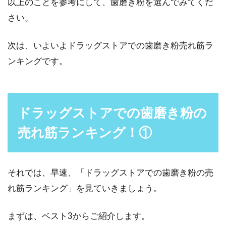
以上のことを参考にして、歯磨き粉を選んでみてくだ
てきています...
さい。
次は、いよいよドラッグストアでの歯磨き粉売れ筋ラ
たっぷりついた舌苔の嫌な臭い！そ
ンキングです。
の原因と対策を知ろう！
年齢を重ねていくうちに、気になり始める口の
ドラッグストアでの歯磨き粉の
臭い。特に、飲酒が多かったり、喫煙をしてい
る男性に多い...
売れ筋ランキング！①
歯医者が選ぶから間違いなし！歯ブ
それでは、早速、「ドラッグストアでの歯磨き粉の売
ラシのおすすめ品教えます
れ筋ランキング」を見ていきましょう。
毎日する歯磨きの必需品は歯ブラシですが、み
まずは、ベスト3からご紹介します。
なさんはどんな基準で歯ブラシを選んでいます