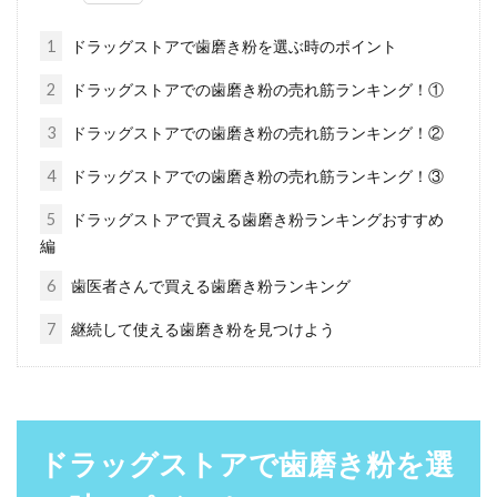
くと虫歯や歯周病の原因となる歯石は、定期的
に歯科医院に...
1
ドラッグストアで歯磨き粉を選ぶ時のポイント
2
ドラッグストアでの歯磨き粉の売れ筋ランキング！①
歯磨き男子は歯ブラシにこだわれ！
3
ドラッグストアでの歯磨き粉の売れ筋ランキング！②
ガムのおすすめはこれだ！
4
ドラッグストアでの歯磨き粉の売れ筋ランキング！③
5
ドラッグストアで買える歯磨き粉ランキングおすすめ
健康な歯を意識している「歯磨き男子」が、歯
編
ブラシに求めるポイントはなんでしょうか？歯
垢をしっかり...
6
歯医者さんで買える歯磨き粉ランキング
7
継続して使える歯磨き粉を見つけよう
舌に歯型がある人はむくみや食いし
ばりが原因？改善方法は？
ドラッグストアで歯磨き粉を選
ふと鏡を見てみると、舌に歯型がついているこ
とはありませんか？ボコボコと舌に跡がついて