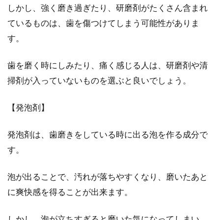
しかし、強く磨き過ぎたり、研磨剤がたくさん含まれ
しょうか？舌...
ているものは、歯を傷つけてしまう可能性がありま
す。
舌の体操には驚く効果が期待でき
歯を磨く時にしみたり、痛く感じる人は、研磨剤や清
る！小顔男子を目標に！
掃剤が入っていないものを選ぶと良いでしょう。
今回ご紹介したいのが、近年人気が高まってい
【発泡剤】
る舌を使ったエクササイズの「舌回し体操」で
す。舌回し体...
発泡剤は、歯磨きをしている時に出る泡を作る成分で
す。
歯石除去は社会人としてのエチケッ
泡が出ることで、汚れが落ちやすくなり、磨いたあと
ト！保険や料金の相場は？
に爽快感を得ることが出来ます。
中年男性にとって、歯の白さは清潔感を表す大
事なポイントです。歯の白さを維持するために
しかし、泡が立ちすぎると磨いた気になってしまい、