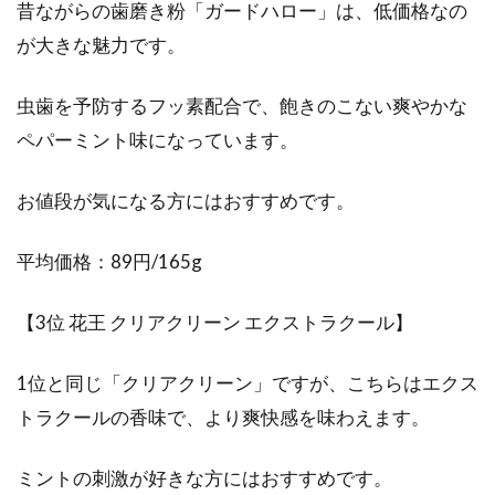
昔ながらの歯磨き粉「ガードハロー」は、低価格なの
と比べて舌が...
が大きな魅力です。
虫歯を予防するフッ素配合で、飽きのこない爽やかな
舌の磨きすぎは気になる口臭が悪化
ペパーミント味になっています。
する？適切な舌磨きの仕方
お値段が気になる方にはおすすめです。
体臭が気になる男性は多いですが、口臭もまた
気になる身体の臭いですよね。口臭予防として
平均価格：89円/165g
歯磨きも大事...
【3位 花王 クリアクリーン エクストラクール】
歯茎のマッサージしてますか？指を
1位と同じ「クリアクリーン」ですが、こちらはエクス
使った簡単な方法をご紹介
トラクールの香味で、より爽快感を味わえます。
お口の健康のために、虫歯予防はもちろんのこ
ミントの刺激が好きな方にはおすすめです。
とですが、歯茎も気にしてみませんか。健康な