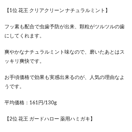
か。歯ブラシ...
【1位 花王 クリアクリーン ナチュラルミント】
フッ素も配合で虫歯予防が出来、顆粒がツルツルの歯
歯ブラシを使い捨てられる！100均
にしてくれます。
の便利で衛生的な商品！
爽やかなナチュラルミント味なので、磨いたあとはス
100均で販売されている「使い捨ての歯ブラ
ッキリ爽快です。
シ」を、旅行などで、上手に活用している人も
いることでしょう...
お手頃価格で効果も実感出来るのが、人気の理由なよ
うです。
舌のむくみが気になる！原因を取り
平均価格：161円/130g
除くための改善方法は？
【2位 花王 ガードハロー 薬用ハミガキ】
舌を見れば自分の体の異変にすぐ気づくことが
できます。鏡で舌をチェックした時に、「普段