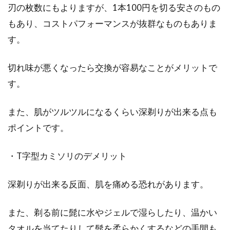
刃の枚数にもよりますが、1本100円を切る安さのもの
もあり、コストパフォーマンスが抜群なものもありま
髭剃りをコスパ良く！ランキング形
す。
式で安い方法をご紹介！
切れ味が悪くなったら交換が容易なことがメリットで
男性のマナーとして、毎日の髭剃りは欠かせま
す。
せん。しかし、髭剃りに使うカミソリやシェー
ビングフォー...
また、肌がツルツルになるくらい深剃りが出来る点も
ポイントです。
髭剃りの正しいやり方をご紹介！電
・T字型カミソリのデメリット
動シェーバー派の人必見！
深剃りが出来る反面、肌を痛める恐れがあります。
電動シェーバーでの髭剃りは、カミソリに比べ
て「肌に優しく安全」と言われています。しか
また、剃る前に髭に水やジェルで湿らしたり、温かい
し、正しいや...
タオルを当てたりして髭を柔らかくするなどの手間も