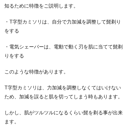
知るために特徴をご説明します。
・T字型カミソリは、自分で力加減を調整して髭剃り
気持ちいい髭剃り！床屋さんの道具
をする
「カミソリ」の違いとは？
・電気シェーバーは、電動で動く刃を肌に当てて髭剃
床屋さんで行ってくれる髭剃りは、とても気持
ちよく、仕上がりもさっぱりするため、男性の
りをする
間でとても人気で...
このような特徴があります。
T字型カミソリは、力加減を調整しなくてはいけない
毎日の髭剃りにおすすめ！肌弱い人
ため、加減を誤ると肌を切ってしまう時もあります。
にも大丈夫な髭の剃り方
しかし、肌がツルツルになるくらい髭を剃る事が出来
肌の弱い人にとって、毎日の髭剃りは辛いです
ね。そんなに強くやっていないのにヒリヒリし
ます。
たり、ひどい...