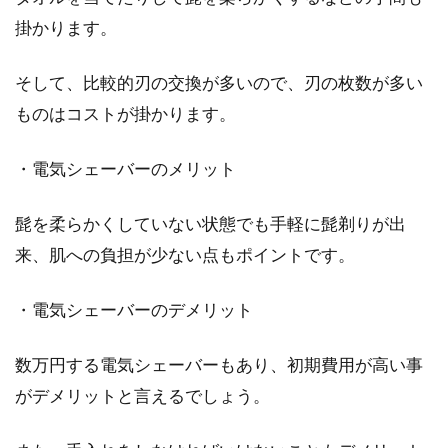
掛かります。
髭が好きな女性は2割程度！？髭に
そして、比較的刃の交換が多いので、刃の枚数が多い
惹かれる少数派女性の心理
ものはコストが掛かります。
世の中で髭が嫌だと感じている女性は8割程度
・電気シェーバーのメリット
にのぼるようです。お洒落髭男子には、厳しい
現実ですよね...
髭を柔らかくしていない状態でも手軽に髭剃りが出
来、肌への負担が少ない点もポイントです。
・電気シェーバーのデメリット
数万円する電気シェーバーもあり、初期費用が高い事
がデメリットと言えるでしょう。