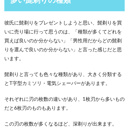
彼氏に髭剃りをプレゼントしようと思い、髭剃りを買
髭剃りにはカミソリか電動かどちら
いに売り場に行って思うのは、「種類が多くてどれを
が良い？その比較を知る！
買えば良いのか分からない」「男性用だからどの髭剃
男性が毎日行っている身だしなみの一つは、髭
りを選んで良いのか分からない」と言った感じだと思
剃りですよね。そんな毎日の髭剃りをする上
います。
で、カミソリか...
髭剃りと言っても色々な種類があり、大きく分類する
とT字型カミソリ・電気シェーバーがあります。
髭剃りは電動シェーバー派！シェー
ビングクリームは必要？
それぞれに刃の枚数の違いがあり、1枚刃から多いもの
だと6枚刃のものもあります。
電動シェーバーは、場所を選ばずに髭剃りがで
きるので、忙しい男性の中では愛用している方
この刃の枚数が多くなるほど、深剃りが出来ます。
も多いようです。...