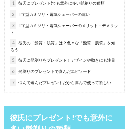
1
彼氏にプレゼント!でも意外に多い髭剃りの種類
2
T字型カミソリ・電気シェーバーの違い
頬から生えてくる産毛の処理、すっ
3
T字型カミソリ・電気シェーバーのメリット・デメリッ
ト
きり処理してお悩み解決！
4
彼氏の「髭質・肌質」は？色々な「髭質・肌質」を知
「気がつくと頬から産毛が生えていた…」体毛
ろう
が濃い男性であれば、よくあることです。しか
5
彼氏に髭剃りをプレゼント！デザインや動きにも注目
し、顔のパー...
6
髭剃りのプレゼントで喜んだエピソード
7
悩んで選んだプレゼントだから喜んで使って欲しい
髭剃りの刃はどのくらい使える？正
しい交換のタイミングは？
髭剃りの刃は定期的に交換していますか？剃り
彼氏にプレゼント!でも意外に
味が悪くならない限り、刃を変えるタイミング
多い髭剃りの種類
は意外と忘れ...