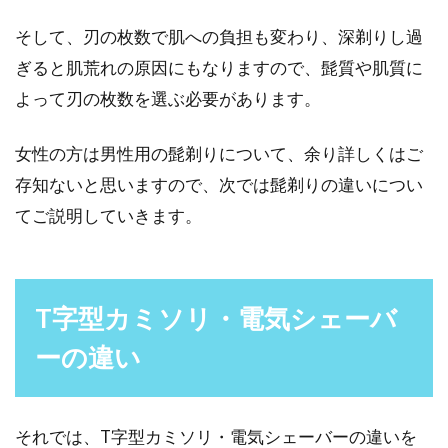
そして、刃の枚数で肌への負担も変わり、深剃りし過
ぎると肌荒れの原因にもなりますので、髭質や肌質に
髭剃りはt字カミソリ？電気シェーバ
よって刃の枚数を選ぶ必要があります。
ー？徹底比較してみた！
女性の方は男性用の髭剃りについて、余り詳しくはご
髭剃りのツールとして人気を二分する、t字カミ
存知ないと思いますので、次では髭剃りの違いについ
ソリと電気シェーバー。あなたは普段どちらを
使っていま...
てご説明していきます。
髭剃りにベストな時間帯ってある
T字型カミソリ・電気シェーバ
の？平均時間を短縮する術
ーの違い
毎日行う髭剃り、時間を短縮したいと感じたこ
とありませんか？ただ、時間を短縮したいから
それでは、T字型カミソリ・電気シェーバーの違いを
といって、雑...