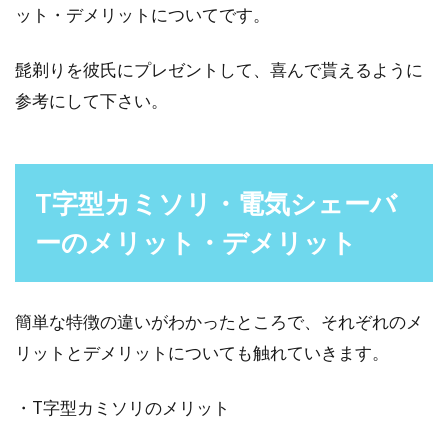
ット・デメリットについてです。
髭剃りを彼氏にプレゼントして、喜んで貰えるように
シェービングフォームの代用品！関
参考にして下さい。
係ないけどスライムって？
シェービングフォームを愛用している場合、き
らしてしまったり旅先で忘れてしまったら、何
T字型カミソリ・電気シェーバ
で代用しています...
ーのメリット・デメリット
髭剃り用シェーバーで肌に優しいも
簡単な特徴の違いがわかったところで、それぞれのメ
のはこれ！使い心地を検証
リットとデメリットについても触れていきます。
敏感肌であったり、肌荒れしやすい男性の方
・T字型カミソリのメリット
は、肌に優しいシェーバーを利用したいと考え
るでしょう。こ...