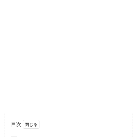
肌に優しい髭剃りには「シック クア
トロシリーズ」がおすすめ
毎日の髭剃りでシックのカミソリを使っている
方は多いと思います。世界シェアではジレット
に大きく引き...
髭剃りの替え刃交換時期はいつ？交
換しないとどうなる？
日頃髭剃りにカミソリを使っている方も多いと
目次
思いますが、きちんと替え刃を交換しています
か？ほとんど...