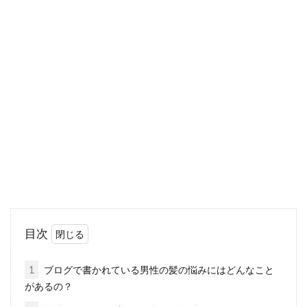
白髪も改善！メカニズムから知るド
クタートウヒとは？
男性の皆さんは、若いうちを過ぎると、年齢を
重ねていくごとに薄毛や白髪に悩まされますよ
ね。薄毛では...
美容室で髪型を失敗した！似合わな
い時はどう対処する？
せっかく美容室に行って新しい髪型にしたの
目次
に、失敗してしまうことがあります。似合わな
い髪型になって...
1
ブログで書かれている男性の髪の悩みにはどんなこと
があるの？