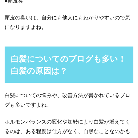
●頭皮臭
フケはホホバオイルでさようなら！
ドクタートウヒの効果とは
頭皮の臭いは、自分にも他人にもわかりやすいので気
になりますよね。
毎日ちゃんと髪の毛を洗っているのに、髪の毛
や頭皮から大量フケが出てくるのはショックで
すよね。そこ...
白髪についてのブログも多い！
白髪の原因は？
前髪を増やすカットで薄毛をカバ
ー？！薄毛に合うヘアカット
白髪についての悩みや、改善方法が書かれているブロ
男性が年齢を重ねてくると、だんだん髪の毛の
グも多いですよね。
量が気になってくることがあります。特に、髪
の毛が薄くな...
ホルモンバランスの変化や加齢により白髪が増えてく
るのは、ある程度は仕方がなく、自然なことなのかも