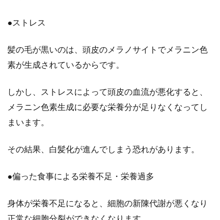
髪の毛を引っ張ると気持ち良い？引
っ張りすぎにも注意が必要
●ストレス
髪の毛を引っ張ると気持ち良いとはよく聞きま
髪の毛が黒いのは、頭皮のメラノサイトでメラニン色
す。確かに髪の毛を軽く引っ張ると、痛気持ち
素が生成されているからです。
良く感じます...
しかし、ストレスによって頭皮の血流が悪化すると、
メラニン色素生成に必要な栄養分が足りなくなってし
必見！汗で前髪がベタベタになって
まいます。
しまう原因と対策法
その結果、白髪化が進んでしまう恐れがあります。
「ジワジワと汗が出てきて前髪がくっつき、い
つもベタベタに…」そんなお悩みを持っている
●偏った食事による栄養不足・栄養過多
方は意外と多...
身体が栄養不足になると、細胞の新陳代謝が悪くなり
正常な細胞分裂ができなくなります。