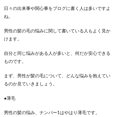
頭皮のやけどは美容室でも起こ
日々の出来事や関心事をブログに書く人は多いですよ
る？！やけどの原因と予防方法
ね。
頭皮がやけどしてしまい、ひりひりしたりかゆ
男性の髪の毛の悩みに関して書いている人もよく見か
みを感じたりしたことはありますか？実は、頭
けます。
皮のやけどを...
自分と同じ悩みがある人が多いと、何だか安心できる
ものです。
気になる噂を検証！後頭部が出て
る・おでこが広いと賢いの？
まず、男性が髪の毛について、どんな悩みを抱えてい
るのか見ていきましょう。
頭の形って、気になりますよね。特に、短髪の
方や、潔くスキンヘッドの方の場合、はっきり
と分かります...
●薄毛
男性の髪の悩み、ナンバー1はやはり薄毛です。