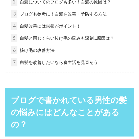
2
白髪についてのブログも多い！白髪の原因は？
つむじはげの原因追究！パーマで隠
3
ブログも参考に！白髪を改善・予防する方法
す！？他の方法もご紹介！
4
白髪改善には栄養がポイント！
最近、つむじ周りの髪の毛が薄くなったと感じ
5
白髪と同じくらい抜け毛の悩みも深刻…原因は？
ていませんか？。若いころは短髪にされていた
方も、年齢を...
6
抜け毛の改善方法
7
白髪を改善したいなら食生活を見直そう
ばれたくない！つむじはげを隠すた
めのセットのしかたは？
ブログで書かれている男性の髪
多くの男性の悩みの1つでもある「薄毛」。特
に背があまり高くない男性の方は、つむじから
の悩みにはどんなことがある
薄くなってい...
の？