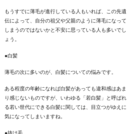
髪の毛を流す方向で決まるメンズヘ
もうすでに薄毛が進行している人もいれば、この先遺
ア！大人に似合うスタイル
伝によって、自分の祖父や父親のように薄毛になって
しまうのではないかと不安に思っている人も多いでし
髪の毛は、カットやパーマ・カラーリングなど
いろいろアレンジできますよね。短髪である男
ょう。
性でも、アレ...
●白髪
ヘアカラー後のシャンプーで翌日の
薄毛の次に多いのが、白髪についての悩みです。
朝に枕が染まる恐れあり？
ある程度の年齢になれば白髪があっても違和感はあま
「ヘアカラーをした日には、シャンプーをしな
り感じないものですが、いわゆる「若白髪」と呼ばれ
いほうがいい」このようなことを、美容師から
る若い世代にできる白髪に関しては、目立つがゆえに
いわれたこと...
気になってしまいますね。
●抜け毛