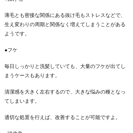
頭皮が荒れているとき美容院は避け
るべき！？対処法をご紹介
薄毛とも密接な関係にある抜け毛もストレスなどで、
生え変わりの周期と関係なく増えてしまうことがある
頭皮が荒れてしまう原因には、様々なものがあ
ようです。
ります。その一つとして、若いころには問題な
かったとして...
●フケ
毎日しっかりと洗髪していても、大量のフケが出てし
フケの対策方法をご存知ですか？業
まうケースもあります。
界初のクリームもご紹介！
清潔感を大きく左右するので、大きな悩みの種となっ
毎日シャンプーをしているのに、髪の根元や肩
てしまいます。
にフケが付いていることがあるのはどうしてな
のでしょうか。...
適切な処置を行えば、改善することが可能ですよ。