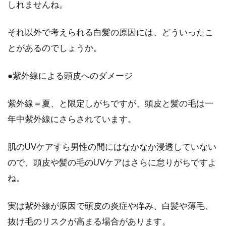
しれませんね。
髪の毛の細胞は死んでるの？髪の毛
のメカニズムを知ろう！
それ以外で考えられる白髪の原因には、どういったこ
とがあるのでしょうか。
髪の毛のケアは、特に女性の方達にとって、
日々心掛けていることですよね。よくテレビの
CMなどで、「...
●紫外線による頭皮へのダメージ
紫外線＝夏、と限定しがちですが、頭皮と髪の毛は一
ダルダルな顎のラインをシャープに
年中紫外線にさらされています。
して男前になろう！
肌のUVケアすら男性の間にはなかなか浸透していない
人は見た目ではないにしても、第一印象を好印
ので、頭皮や髪の毛のUVケアはさらに怠りがちですよ
象にするためには、やはり見た目にも気を遣わ
ね。
なければなりませ...
実は紫外線が原因で頭皮の炎症や痒み、白髪や薄毛、
抜け毛のリスクが高まる場合があります。