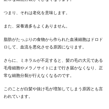
頭皮の悪臭対策！頭皮の油の除去法
と予防するための知識
つまり、それは老化を意味します。
満員電車の中・エレベーターの中の狭い空間の
また、栄養過多もよくありません。
中で強く感じる中高年齢層の妙な臭いは、女性
から敬遠されがち...
脂肪がたっぷりの食物から作られた血液細胞はドロド
ロして、血流を悪化させる原因になります。
さらに、ミネラルが不足すると、髪の毛の大元である
毛母細胞やメラノサイトにまで行き届かなくなり、正
常な細胞分裂が行えなくなるのです。
このことが白髪や抜け毛が増加してしまう原因とも言
われています。